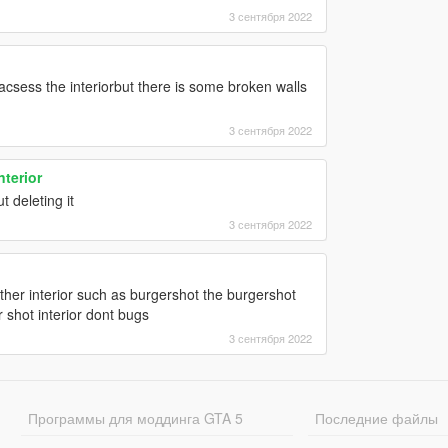
3 сентября 2022
csess the interiorbut there is some broken walls
3 сентября 2022
terior
 deleting it
3 сентября 2022
er interior such as burgershot the burgershot
 shot interior dont bugs
3 сентября 2022
Программы для моддинга GTA 5
Последние файлы