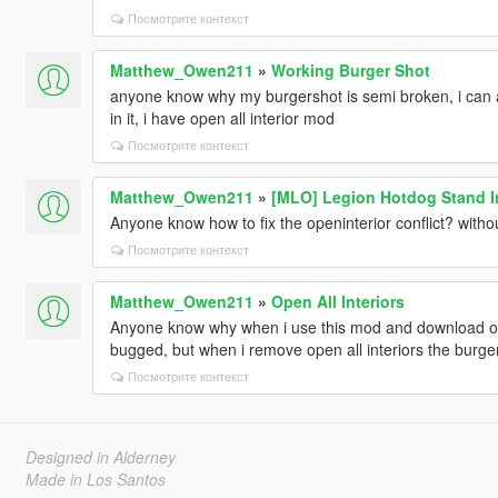
Посмотрите контекст
Matthew_Owen211
»
Working Burger Shot
anyone know why my burgershot is semi broken, i can a
in it, i have open all interior mod
Посмотрите контекст
Matthew_Owen211
»
[MLO] Legion Hotdog Stand In
Anyone know how to fix the openinterior conflict? without
Посмотрите контекст
Matthew_Owen211
»
Open All Interiors
Anyone know why when i use this mod and download oth
bugged, but when i remove open all interiors the burger
Посмотрите контекст
Designed in Alderney
Made in Los Santos