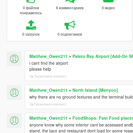
0 файлов
6 комментариев
0 видео
понравилось
0 загрузок
0 подписчиков
Matthew_Owen211
»
Paleto Bay Airport [Add-On SP
i cant find the airport
please help
Посмотрите контекст
Matthew_Owen211
»
North Island [Menyoo]
why there are no ground textures and the terminal buil
Посмотрите контекст
Matthew_Owen211
»
FoodShops: Fast Food places
anyone know why some interior cant be acsessed andb
stand, the taco and restaurant dont load for some rea