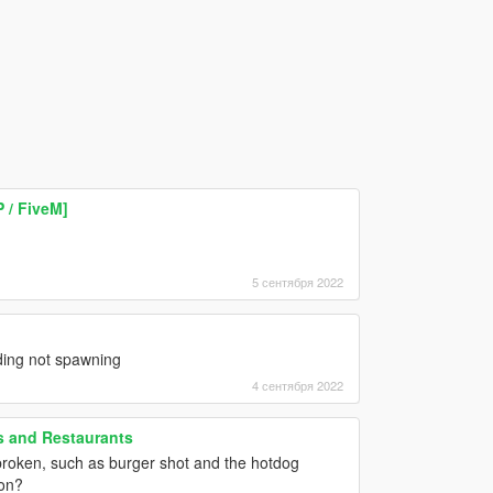
 / FiveM]
5 сентября 2022
ding not spawning
4 сентября 2022
 and Restaurants
roken, such as burger shot and the hotdog
son?