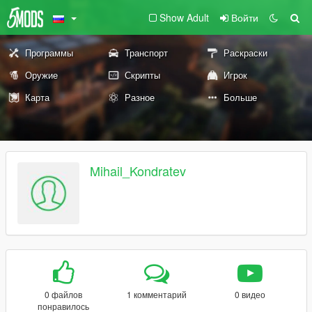
Show Adult
Войти
Программы
Транспорт
Раскраски
Оружие
Скрипты
Игрок
Карта
Разное
Больше
Mihail_Kondratev
0 файлов
1 комментарий
0 видео
понравилось