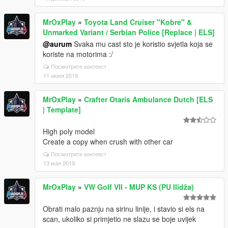
MrOxPlay
»
Toyota Land Cruiser "Kobre" &
Unmarked Variant / Serbian Police [Replace | ELS]
@aurum
Svaka mu cast sto je koristio svjetla koja se
koriste na motorima :/
Посмотрите контекст
11 июня 2019
MrOxPlay
»
Crafter Otaris Ambulance Dutch [ELS
| Template]
High poly model
Create a copy when crush with other car
Посмотрите контекст
13 мая 2019
MrOxPlay
»
VW Golf VII - MUP KS (PU Ilidža)
Obrati malo paznju na sirinu linije, i stavio si els na
scan, ukoliko si primjetio ne slazu se boje uvijek