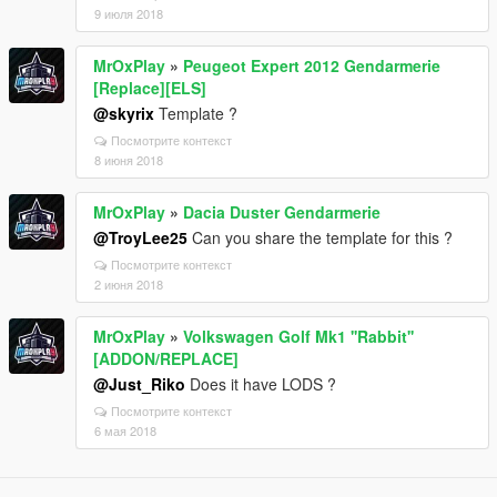
9 июля 2018
MrOxPlay
»
Peugeot Expert 2012 Gendarmerie
[Replace][ELS]
@skyrix
Template ?
Посмотрите контекст
8 июня 2018
MrOxPlay
»
Dacia Duster Gendarmerie
@TroyLee25
Can you share the template for this ?
Посмотрите контекст
2 июня 2018
MrOxPlay
»
Volkswagen Golf Mk1 ''Rabbit''
[ADDON/REPLACE]
@Just_Riko
Does it have LODS ?
Посмотрите контекст
6 мая 2018