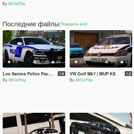
By
MrOxPlay
Последние файлы
(Показать всё)
5.0
2 110
23
5.0
583
5
Los Santos Police Pack #11 [based on Orlando,FL]
VW Golf Mk7 | MUP KS
1.0
1.0
By
MrOxPlay
By
MrOxPlay