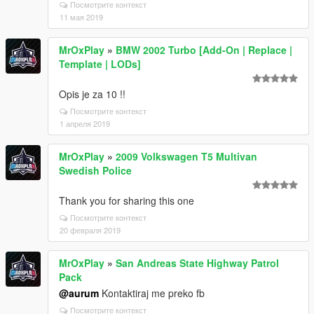
Посмотрите контекст
11 мая 2019
MrOxPlay
»
BMW 2002 Turbo [Add-On | Replace |
Template | LODs]
Opis je za 10 !!
Посмотрите контекст
1 апреля 2019
MrOxPlay
»
2009 Volkswagen T5 Multivan
Swedish Police
Thank you for sharing this one
Посмотрите контекст
20 февраля 2019
MrOxPlay
»
San Andreas State Highway Patrol
Pack
@aurum
Kontaktiraj me preko fb
Посмотрите контекст