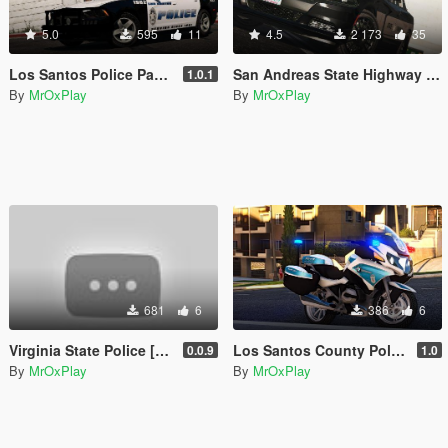
5.0
595
11
4.5
2 173
35
Los Santos Police Pack #10 [based on Dallas,TX]
San Andreas State Highway Patrol Pack
1.0.1
By
MrOxPlay
By
MrOxPlay
681
6
386
6
Virginia State Police [4K]
Los Santos County Police Pack
0.0.9
1.0
By
MrOxPlay
By
MrOxPlay