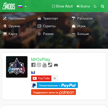
Show Adult
Войти
Программы
Транспорт
Раскраски
Оружие
Скрипты
Игрок
Карта
Разное
Больше
MrOxPlay
Пожертвование с
Поддержите меня на