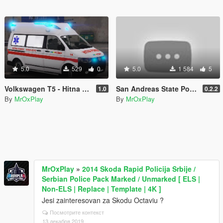
5.0
529
0
5.0
1 584
5
Volkswagen T5 - Hitna Pomoc Sarajevo
San Andreas State Police [based on PSP]
1.0
0.2.2
By
MrOxPlay
By
MrOxPlay
MrOxPlay
»
2014 Skoda Rapid Policija Srbije /
Serbian Police Pack Marked / Unmarked [ ELS |
Non-ELS | Replace | Template | 4K ]
Jesi zainteresovan za Skodu Octaviu ?
Посмотрите контекст
13 декабря 2019