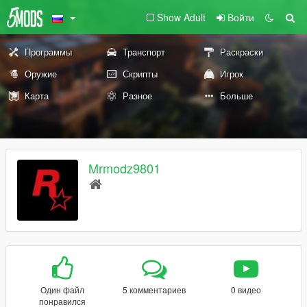
Show Adult
Войти
Программы
Транспорт
Раскраски
Оружие
Скрипты
Игрок
Карта
Разное
Больше
Mrmodz9801
Один файл
5 комментариев
0 видео
понравился