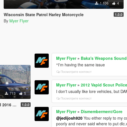
1 106
4
Wisconsin State Patrol Harley Motorcycle
1.0.0
By
Myer Flyer
Myer Flyer
»
Baka's Weapons Soun
^I'm having the same issue
Посмотрите контекст
Myer Flyer
»
2012 Vapid Scout Police
I don't usually like lore vehicles, but D
713
5
Посмотрите контекст
016 FPIU
1.0.0
Myer Flyer
»
Dismemberment/Gore
@jedijosh920
You either reply to my c
poorly and never said where to put dlc.