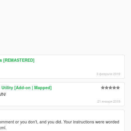
ds [REMASTERED]
3 февраля 2019
 Utility [Add-on | Mapped]
AMN!
21 января 2019
omment or you don't, and you did. Your instructions were worded
xml.