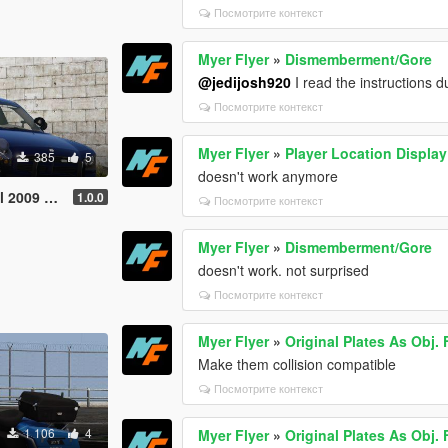
Посмотрите контекст
Myer Flyer
»
Dismemberment/Gore
@jedijosh920
I read the instructions
Посмотрите контекст
Myer Flyer
»
Player Location Display
385
5
doesn't work anymore
 Charger
1.0.0
Посмотрите контекст
Myer Flyer
»
Dismemberment/Gore
doesn't work. not surprised
Посмотрите контекст
Myer Flyer
»
Original Plates As Obj.
Make them collision compatible
Посмотрите контекст
1 106
4
Myer Flyer
»
Original Plates As Obj.