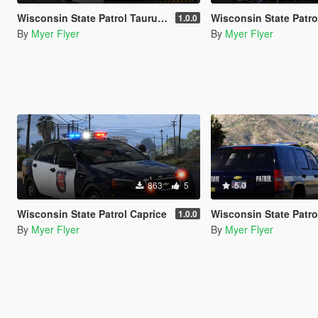
Wisconsin State Patrol Taurus/FPIS
Wisconsin State Patrol Harley M
1.0.0
By
Myer Flyer
By
Myer Flyer
863
5
5.0
Wisconsin State Patrol Caprice
Wisconsin State Patrol 2
1.0.0
By
Myer Flyer
By
Myer Flyer