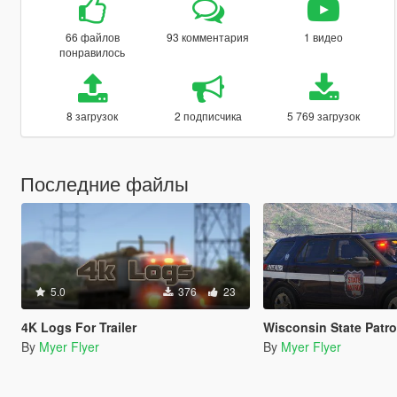
66 файлов
93 комментария
1 видео
понравилось
8 загрузок
2 подписчика
5 769 загрузок
Последние файлы
5.0
376
23
4K Logs For Trailer
Wisconsin State Patrol 2
By
Myer Flyer
By
Myer Flyer