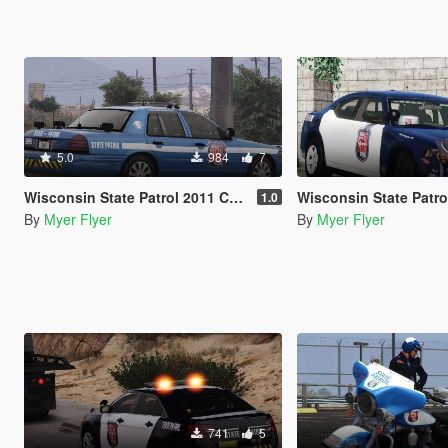
5.0
984
7
Wisconsin State Patrol 2011 CVPI/Crown Victoria
Wisconsin State Patrol 2009
1.0
By
Myer Flyer
By
Myer Flyer
741
5