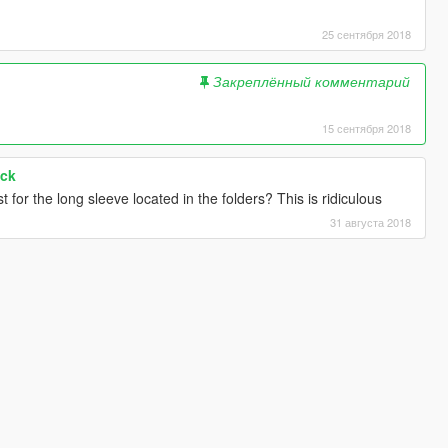
25 сентября 2018
Закреплённый комментарий
15 сентября 2018
ack
st for the long sleeve located in the folders? This is ridiculous
31 августа 2018