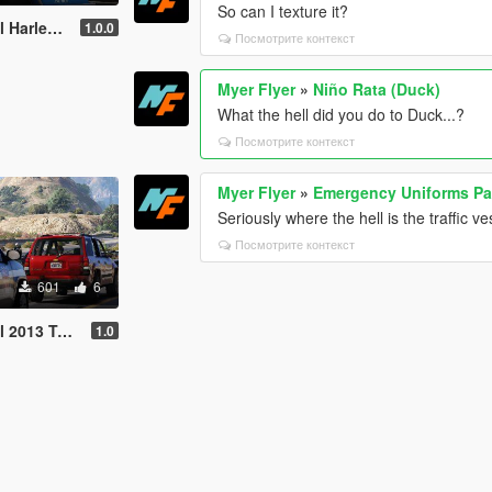
So can I texture it?
otorcycle
1.0.0
Посмотрите контекст
Myer Flyer
»
Niño Rata (Duck)
What the hell did you do to Duck...?
Посмотрите контекст
Myer Flyer
»
Emergency Uniforms P
Seriously where the hell is the traffic ve
Посмотрите контекст
601
6
013 Tahoe
1.0