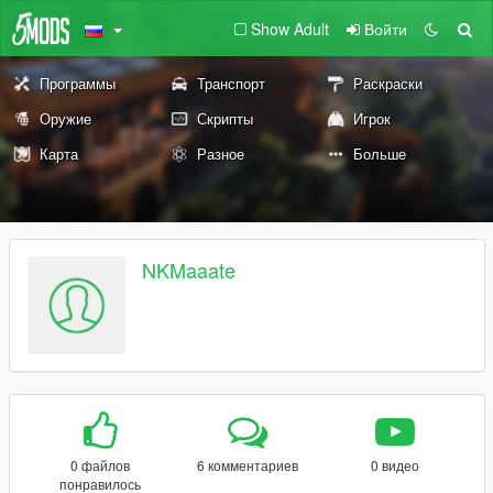
Show Adult
Войти
Программы
Транспорт
Раскраски
Оружие
Скрипты
Игрок
Карта
Разное
Больше
NKMaaate
0 файлов
6 комментариев
0 видео
понравилось