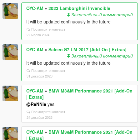
OYC-AM
»
2023 Lamborghini Invencible
Закреплённый комментарий
It will be updated continuously in the future
Посмотрите контекст
27 марта 2024
OYC-AM
»
Saleen S7 LM 2017 [Add-On | Extras]
Закреплённый комментарий
It will be updated continuously in the future
Посмотрите контекст
31 декабря 2023
OYC-AM
»
BMW M3&M Performance 2021 [Add-On
| Extras]
@ReNNie
yes
Посмотрите контекст
24 декабря 2023
OYC-AM
»
BMW M3&M Performance 2021 [Add-On
| Extras]