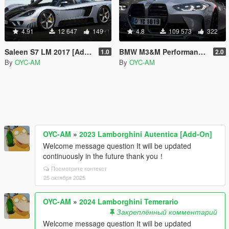
4.91
12 647
149
4.8
109 573
322
Saleen S7 LM 2017 [Add-On | Extras]
BMW M3&M Performance 2021 [Add-On | Extras]
1.0
2.0
By
OYC-AM
By
OYC-AM
OYC-AM
»
2023 Lamborghini Autentica [Add-On]
Welcome message question It will be updated
continuously in the future thank you！
Посмотрите контекст
25 октября 2025
OYC-AM
»
2024 Lamborghini Temerario
Закреплённый комментарий
Welcome message question It will be updated