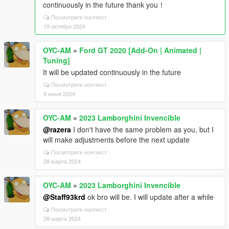
continuously in the future thank you！
Посмотрите контекст
19 октября 2024
OYC-AM
»
Ford GT 2020 [Add-On | Animated |
Tuning]
It will be updated continuously in the future
Посмотрите контекст
9 июня 2024
OYC-AM
»
2023 Lamborghini Invencible
@razera
I don't have the same problem as you, but I
will make adjustments before the next update
Посмотрите контекст
28 марта 2024
OYC-AM
»
2023 Lamborghini Invencible
@Staff93krd
ok bro will be. I will update after a while
Посмотрите контекст
28 марта 2024