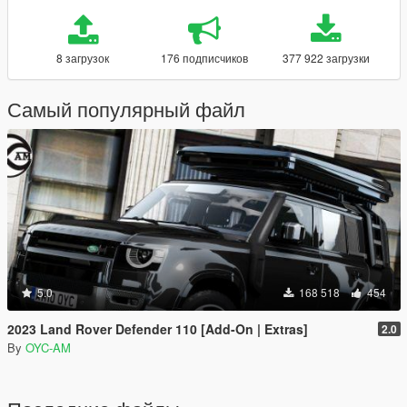
8 загрузок
176 подписчиков
377 922 загрузки
Самый популярный файл
5.0
168 518
454
2023 Land Rover Defender 110 [Add-On | Extras]
2.0
By
OYC-AM