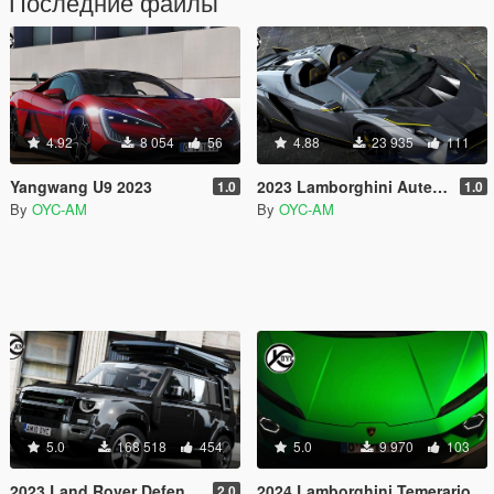
Последние файлы
4.92
8 054
56
4.88
23 935
111
Yangwang U9 2023
2023 Lamborghini Autentica [Add-On]
1.0
1.0
By
OYC-AM
By
OYC-AM
5.0
168 518
454
5.0
9 970
103
2023 Land Rover Defender 110 [Add-On | Extras]
2024 Lamborghini Temerario
2.0