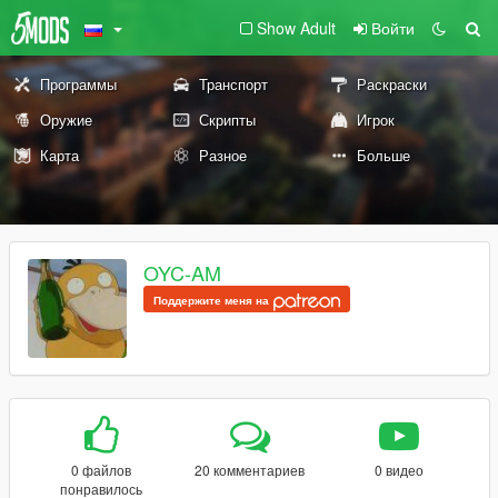
Show Adult
Войти
Программы
Транспорт
Раскраски
Оружие
Скрипты
Игрок
Карта
Разное
Больше
OYC-AM
Поддержите меня на
0 файлов
20 комментариев
0 видео
понравилось