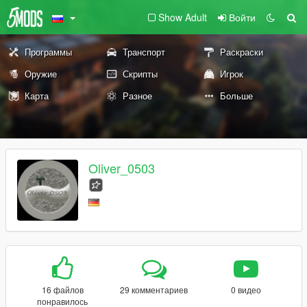
Show Adult
Войти
Программы
Транспорт
Раскраски
Оружие
Скрипты
Игрок
Карта
Разное
Больше
Oliver_0503
16 файлов
29 комментариев
0 видео
понравилось