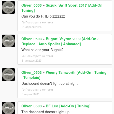
Oliver_0503
»
Suzuki Swift Sport 2017 [Add-On |
Tuning]
Can you do RHD plzzzzzzz
Посмотрите контекст
21 апреля 2024
Oliver_0503
»
Bugatti Veyron 2009 [Add-On /
Replace | Auto Spoiler | Animated]
What color's your Bugatti?
Посмотрите контекст
31 января 2023
Oliver_0503
»
Weeny Tamworth [Add-On | Tuning
| Template]
Dashboard doesn't light up at night.
Посмотрите контекст
6 марта 2022
Oliver_0503
»
BF Leo [Add-On | Tuning]
The dasboard doesn't light up.