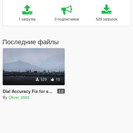
1 загрузка
0 подписчиков
529 загрузок
Последние файлы
529
10
Dial Accuracy Fix for several car mods
2.0
By
Oliver_0503