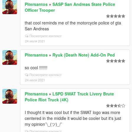
Pitersantos
»
SASP San Andreas State Police
Officer Trooper
that cool reminds me of the motorcycle police of gta
San Andreas
Посмотрите контекст
24 июля 2021
Pitersantos
»
Ryuk (Death Note) Add-On Ped
so cool !!!!!!!
Посмотрите контекст
24 июля 2021
Pitersantos
»
LSPD SWAT Truck Livery Brute
Police Riot Truck (4K)
I thought it was cool but if the SWAT logo was more
centered in the middle it would be cooler but it's just
my opinion¯\_(ツ)_/¯
Посмотрите контекст