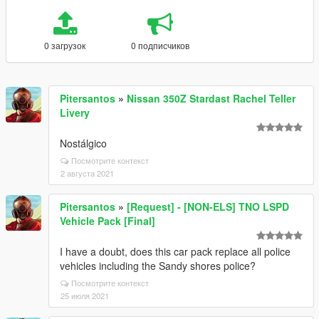
0 загрузок
0 подписчиков
Pitersantos
»
Nissan 350Z Stardast Rachel Teller
Livery
Nostálgico
Посмотрите контекст
2 августа 2021
Pitersantos
»
[Request] - [NON-ELS] TNO LSPD
Vehicle Pack [Final]
I have a doubt, does this car pack replace all police
vehicles including the Sandy shores police?
Посмотрите контекст
25 июля 2021