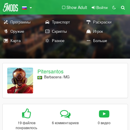
Show Adult
Войти
Программы
Транспорт
Раскраски
Оружие
Скрипты
Игрок
Карта
Разное
Больше
Pitersantos
Barbacena /MG
19 файлов
6 комментариев
0 видео
понравилось