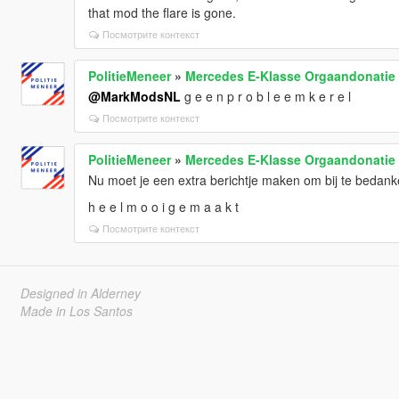
that mod the flare is gone.
Посмотрите контекст
PolitieMeneer
»
Mercedes E-Klasse Orgaandonatie [
@MarkModsNL
g e e n p r o b l e e m k e r e l
Посмотрите контекст
PolitieMeneer
»
Mercedes E-Klasse Orgaandonatie [
Nu moet je een extra berichtje maken om bij te bedanke
h e e l m o o i g e m a a k t
Посмотрите контекст
Designed in Alderney
Made in Los Santos