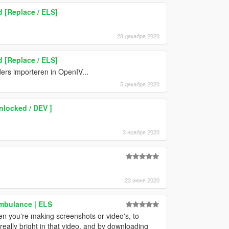
 [Replace / ELS]
28 декабря 2020
 [Replace / ELS]
ers importeren in OpenIV...
5 декабря 2020
Unlocked / DEV ]
3 ноября 2020
23 июня 2020
mbulance | ELS
n you're making screenshots or video's, to
ally bright in that video, and by downloading