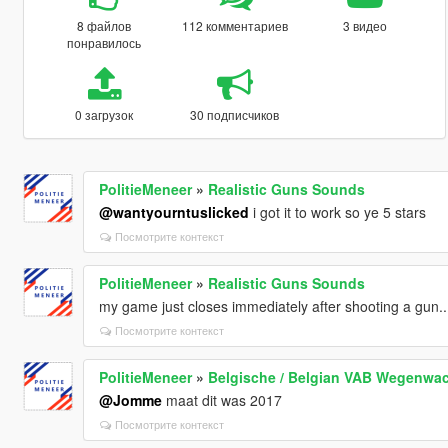
8 файлов
112 комментариев
3 видео
понравилось
0 загрузок
30 подписчиков
PolitieMeneer
»
Realistic Guns Sounds
@wantyourntuslicked
i got it to work so ye 5 stars
Посмотрите контекст
PolitieMeneer
»
Realistic Guns Sounds
my game just closes immediately after shooting a gun...
Посмотрите контекст
PolitieMeneer
»
Belgische / Belgian VAB Wegenwac
@Jomme
maat dit was 2017
Посмотрите контекст