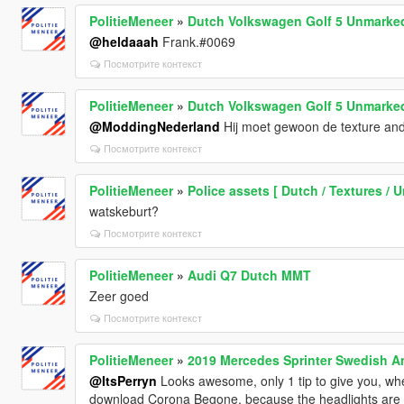
PolitieMeneer
»
Dutch Volkswagen Golf 5 Unmarked
@heldaaah
Frank.#0069
Посмотрите контекст
PolitieMeneer
»
Dutch Volkswagen Golf 5 Unmarked
@ModdingNederland
Hij moet gewoon de texture and
Посмотрите контекст
PolitieMeneer
»
Police assets [ Dutch / Textures / 
watskeburt?
Посмотрите контекст
PolitieMeneer
»
Audi Q7 Dutch MMT
Zeer goed
Посмотрите контекст
PolitieMeneer
»
2019 Mercedes Sprinter Swedish A
@ItsPerryn
Looks awesome, only 1 tip to give you, whe
download Corona Begone, because the headlights are re