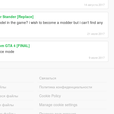
14 августа 2017
r Stander [Replace]
odel in the game? i wish to become a modder but i can't find any
21 июля 2017
rom GTA 4 [FINAL]
 nice mode
9 июля 2017
Связаться
йлы
Политика конфиденциальности
еся файлы
Cookie Policy
е файлы
Manage cookie settings
ые файлы
Правила пользования