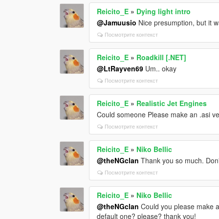
Reicito_E
»
Dying light intro
@Jamuusio
Nice presumption, but it 
Посмотрите контекст
Reicito_E
»
Roadkill [.NET]
@LtRayven69
Um.. okay
Посмотрите контекст
Reicito_E
»
Realistic Jet Engines
Could someone Please make an .asi ver
Посмотрите контекст
Reicito_E
»
Niko Bellic
@theNGclan
Thank you so much. Don'
Посмотрите контекст
Reicito_E
»
Niko Bellic
@theNGclan
Could you please make a v
default one? please? thank you!