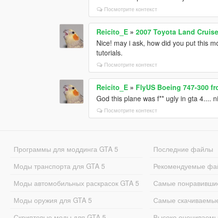
Посмотрите контекст
Reicito_E
»
2007 Toyota Land Cruise
Nice! may i ask, how did you put this m
tutorials.
Посмотрите контекст
Reicito_E
»
FlyUS Boeing 747-300 f
God this plane was f** ugly in gta 4....
Посмотрите контекст
Программы для моддинга GTA 5
Последние файлы
Моды транспорта для GTA 5
Рекомендуемые фа
Моды автомобильных раскрасок GTA 5
Самые понравивши
Моды оружия для GTA 5
Самые скачиваемы
Скриптовые моды для GTA 5
Высоко оцениваем