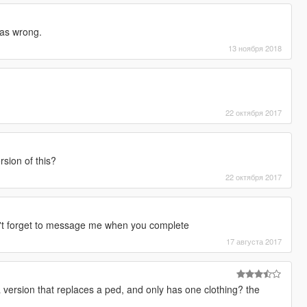
was wrong.
13 ноября 2018
22 октября 2017
sion of this?
22 октября 2017
t forget to message me when you complete
17 августа 2017
ersion that replaces a ped, and only has one clothing? the