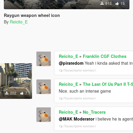
613
15
Raygun weapon wheel icon
By
Reicito_E
Reicito_E
»
Franklin CGF Clothes
@piratedom
Yeah i kinda asked that in
Посмотрите контекст
Reicito_E
»
The Last Of Us Part II T-
Nice. such an intense game
202
7
Посмотрите контекст
Reicito_E
»
No_Tracers
@MAK Moderator
i believe he is agent
Посмотрите контекст