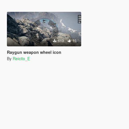
613
15
Raygun weapon wheel icon
By
Reicito_E