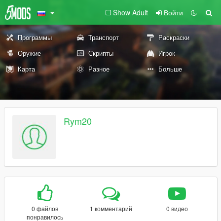
Show Adult
Войти
Программы
Транспорт
Раскраски
Оружие
Скрипты
Игрок
Карта
Разное
Больше
Rym20
0 файлов
1 комментарий
0 видео
понравилось