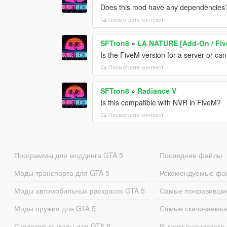
Does this mod have any dependencies
Посмотрите контекст
SFTron8
»
LA NATURE [Add-On / Fi
Is the FiveM version for a server or can
Посмотрите контекст
SFTron8
»
Radiance V
Is this compatible with NVR in FiveM?
Посмотрите контекст
Программы для моддинга GTA 5
Последние файлы
Моды транспорта для GTA 5
Рекомендуемые фа
Моды автомобильных раскрасок GTA 5
Самые понравивши
Моды оружия для GTA 5
Самые скачиваемы
Скриптовые моды для GTA 5
Высоко оцениваем