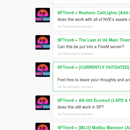
SFTron8
»
Realistic CaliLights [Add
does this work with all of NVE's assets 
Посмотрите контекст
SFTron8
»
The Last of Us Main Them
Can this be put into a FiveM server?
Посмотрите контекст
SFTron8
»
[CURRENTLY OUTDATED] E
Feel free to leave your thoughts and 
Посмотрите контекст
SFTron8
»
AS-350 Ecureuil (LAPD & C
does this still work in SP?
Посмотрите контекст
SFTron8
»
[MLO] Malibu Mansion [A