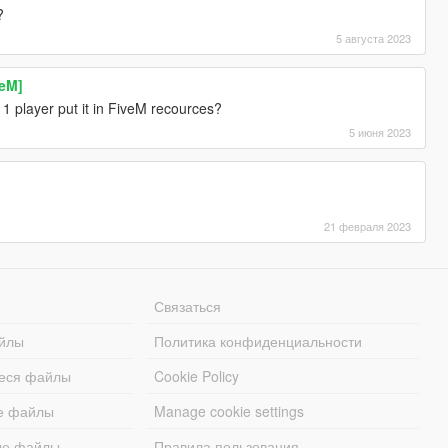
?
5 августа 2023
veM]
 1 player put it in FiveM recources?
5 июня 2023
21 февраля 2023
Связаться
йлы
Политика конфиденциальности
еся файлы
Cookie Policy
е файлы
Manage cookie settings
ые файлы
Правила пользования