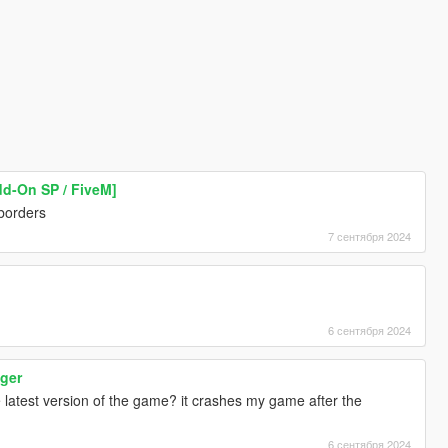
d-On SP / FiveM]
 borders
7 сентября 2024
6 сентября 2024
ager
e latest version of the game? it crashes my game after the
6 сентября 2024