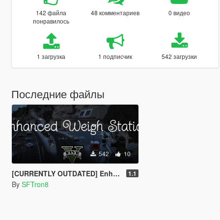
142 файла
48 комментариев
0 видео
понравилось
1 загрузка
1 подписчик
542 загрузки
Последние файлы
542
10
[CURRENTLY OUTDATED] Enhanced Weigh Station [SP Only]
1.1
By
SFTron8