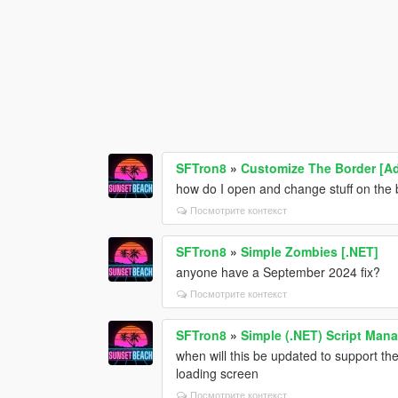
SFTron8
»
Customize The Border [Ad
how do I open and change stuff on the
Посмотрите контекст
SFTron8
»
Simple Zombies [.NET]
anyone have a September 2024 fix?
Посмотрите контекст
SFTron8
»
Simple (.NET) Script Man
when will this be updated to support th
loading screen
Посмотрите контекст