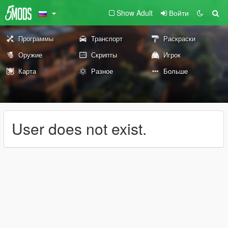
Show Adult
Войти
Программы
Транспорт
Раскраски
Оружие
Скрипты
Игрок
Карта
Разное
Больше
User does not exist.