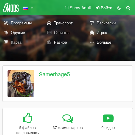
Show Adult
Войти
Программы
Транспорт
Раскраски
Оружие
Скрипты
Игрок
Карта
Разное
Больше
Samerhage5
5 файлов
37 комментариев
0 видео
понравилось