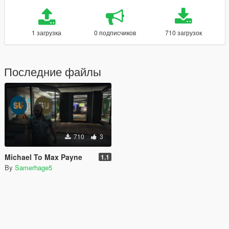
1 загрузка
0 подписчиков
710 загрузок
Последние файлы
710
3
Michael To Max Payne
1.1
By
Samerhage5