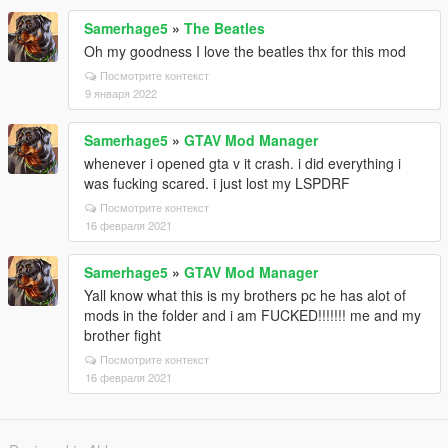
Samerhage5
»
The Beatles
Oh my goodness I love the beatles thx for this mod
Посмотрите контекст
9 января 2022
Samerhage5
»
GTAV Mod Manager
whenever i opened gta v it crash. i did everything i
was fucking scared. i just lost my LSPDRF
Посмотрите контекст
16 февраля 2021
Samerhage5
»
GTAV Mod Manager
Yall know what this is my brothers pc he has alot of
mods in the folder and i am FUCKED!!!!!!! me and my
brother fight
Посмотрите контекст
16 февраля 2021