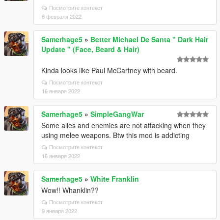
Посмотрите контекст
6 февраля 2022
Samerhage5
»
Better Michael De Santa " Dark Hair
Update " (Face, Beard & Hair)
Kinda looks like Paul McCartney with beard.
Посмотрите контекст
16 января 2022
Samerhage5
»
SimpleGangWar
Some alies and enemies are not attacking when they
using melee weapons. Btw this mod is addicting
Посмотрите контекст
16 января 2022
Samerhage5
»
White Franklin
Wow!! Whanklin??
Посмотрите контекст
9 января 2022