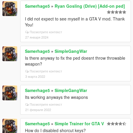
Samerhage5
»
Ryan Gosling (Drive) [Add-on ped]
I did not expect to see myself in a GTA V mod. Thank
You!
Посмотрите контекст
27 января 2024
Samerhage5
»
SimpleGangWar
Is there anyway to fix the ped doesnt throw throwable
weapon?
Посмотрите контекст
3 марта 2022
Samerhage5
»
SimpleGangWar
Its working anyways the weapons
Посмотрите контекст
21 февраля 2022
Samerhage5
»
Simple Trainer for GTA V
How do I disabled shorcut keys?