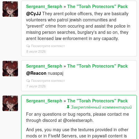
Sergeant_Seraph
»
The "Torah Protectors" Pack
@CyJJ
They arent police officers, they are basically
volunteers who patrol jewish communities and
"prevent" crime from occuring and assist the police in
missing person searches, burglary's and so on, they
arent licensed law enforcement in any capacity.
Посмотрите контекст
8 июля 2026
Sergeant_Seraph
»
The "Torah Protectors" Pack
@Reacon
nuaspaj
Посмотрите контекст
7 июля 2026
Sergeant_Seraph
»
The "Torah Protectors" Pack
Закреплённый комментарий
For any questions or bug reports, please contact me
through discord at @celestseraph.
And yes, you may use the textures provided in other
mods or in FiveM Servers, use in paywall content is