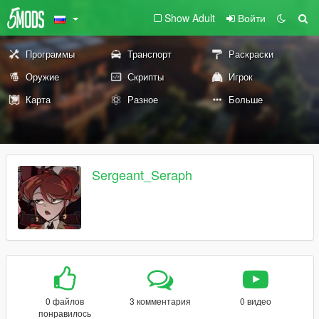
Show Adult
Войти
Программы
Транспорт
Раскраски
Оружие
Скрипты
Игрок
Карта
Разное
Больше
Sergeant_Seraph
0 файлов
3 комментария
0 видео
понравилось