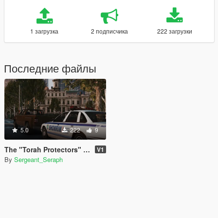
1 загрузка
2 подписчика
222 загрузки
Последние файлы
5.0
222
9
The "Torah Protectors" Pack
V1
By
Sergeant_Seraph