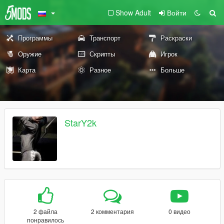
Show Adult
Войти
Программы
Транспорт
Раскраски
Оружие
Скрипты
Игрок
Карта
Разное
Больше
StarY2k
2 файла
2 комментария
0 видео
понравилось