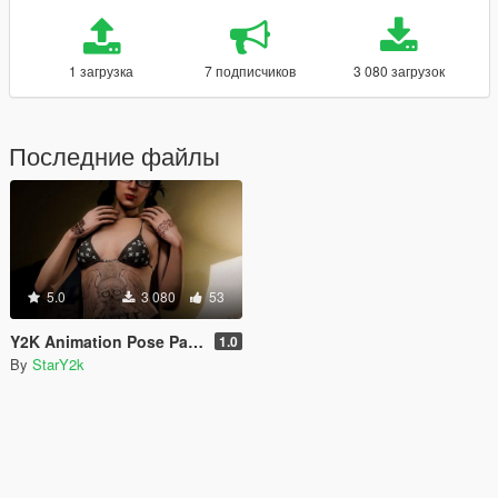
1 загрузка
7 подписчиков
3 080 загрузок
Последние файлы
5.0
3 080
53
Y2K Animation Pose Pack V1
1.0
By
StarY2k