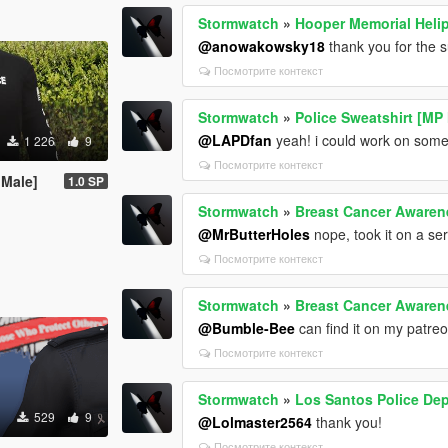
Stormwatch
»
Hooper Memorial Helip
@anowakowsky18
thank you for the s
Посмотрите контекст
Stormwatch
»
Police Sweatshirt [MP
@LAPDfan
yeah! i could work on somet
1 226
9
Посмотрите контекст
 Male]
1.0 SP
Stormwatch
»
Breast Cancer Awaren
@MrButterHoles
nope, took it on a se
Посмотрите контекст
Stormwatch
»
Breast Cancer Awaren
@Bumble-Bee
can find it on my patre
Посмотрите контекст
Stormwatch
»
Los Santos Police De
529
9
@Lolmaster2564
thank you!
Посмотрите контекст