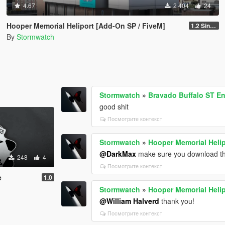
4.67
2 404
24
Hooper Memorial Heliport [Add-On SP / FiveM]
1.2 Singleplayer, RAGE:MP
By
Stormwatch
Stormwatch
»
Bravado Buffalo ST En
good shit
Посмотрите контекст
Stormwatch
»
Hooper Memorial Helip
@DarkMax
make sure you download th
248
4
Посмотрите контекст
e
1.0
Stormwatch
»
Hooper Memorial Helip
@William Halverd
thank you!
Посмотрите контекст