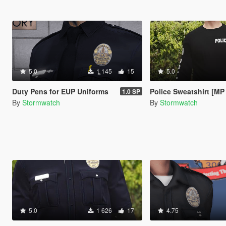
5.0
1 145
15
5.0
Duty Pens for EUP Uniforms
Police Sweatshirt [MP
1.0 SP
By
Stormwatch
By
Stormwatch
5.0
1 626
17
4.75