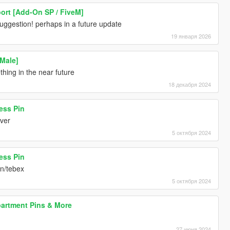
ort [Add-On SP / FiveM]
uggestion! perhaps in a future update
19 января 2026
 Male]
hing in the near future
18 декабря 2024
ess Pin
rver
5 октября 2024
ess Pin
on/tebex
5 октября 2024
partment Pins & More
27 июня 2024