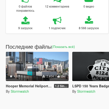
0 файлов
12 комментариев
0 видео
понравилось
9 загрузок
1 подписчик
8 566 загрузок
Последние файлы
(Показать всё)
4.67
2 404
24
Hooper Memorial Heliport [Add-On SP / FiveM]
LSPD 150 Years Badg
1.2 Singleplayer, RAGE:MP
By
Stormwatch
By
Stormwatch