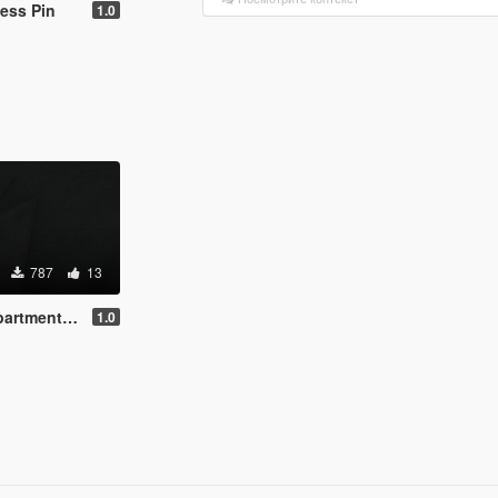
ess Pin
1.0
787
13
Pins & More
1.0