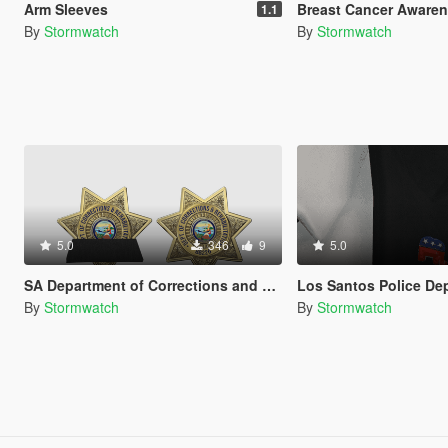
Arm Sleeves
Breast Cancer Awaren
1.1
By
Stormwatch
By
Stormwatch
5.0
346
9
5.0
SA Department of Corrections and Rehabilitation Badge
Los Santos Police Department 
By
Stormwatch
By
Stormwatch