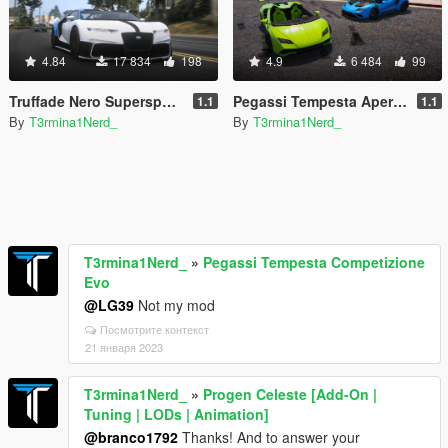
4.84
17 834
198
4.9
6 484
99
Truffade Nero Supersport [Add-On | FiveM | Auto-Spoiler]
Pegassi Tempesta Aperta [Add-On | Tuning]
1.1
1.1
By
T3rmina1Nerd_
By
T3rmina1Nerd_
T3rmina1Nerd_
»
Pegassi Tempesta Competizione
Evo
@LG39
Not my mod
Посмотрите контекст
21 января 2023
T3rmina1Nerd_
»
Progen Celeste [Add-On |
Tuning | LODs | Animation]
@branco1792
Thanks! And to answer your