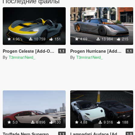
Последние файлы
4.96
10 759
151
4.69
13 984
215
Progen Celeste [Add-On | Tuning | LODs | Animation]
Progen Hurricane [Add-On | Tuning | LODs]
1.1
1.1
By
T3rmina1Nerd_
By
T3rmina1Nerd_
5.0
6 896
130
4.88
9 316
188
Truffade Nero Supersport Mk.II [Add-On | LODs]
Lampadati Audace [Add-On | Tuning]
1.1
1.0