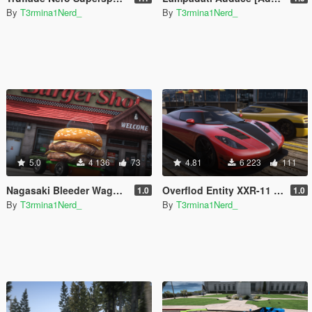
By
T3rmina1Nerd_
By
T3rmina1Nerd_
5.0
4 136
73
4.81
6 223
111
Nagasaki Bleeder Wagon [Add-On]
Overflod Entity XXR-11 [Add-On]
1.0
1.0
By
T3rmina1Nerd_
By
T3rmina1Nerd_