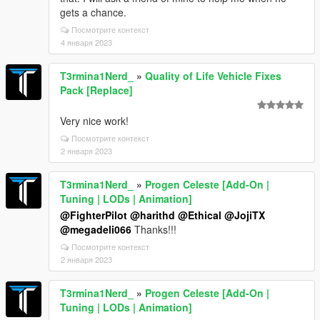
gets a chance.
Посмотрите контекст
4 января 2023
T3rmina1Nerd_
»
Quality of Life Vehicle Fixes
Pack [Replace]
Very nice work!
Посмотрите контекст
2 января 2023
T3rmina1Nerd_
»
Progen Celeste [Add-On |
Tuning | LODs | Animation]
@FighterPilot
@harithd
@Ethical
@JojiTX
@megadeli066
Thanks!!!
Посмотрите контекст
2 января 2023
T3rmina1Nerd_
»
Progen Celeste [Add-On |
Tuning | LODs | Animation]