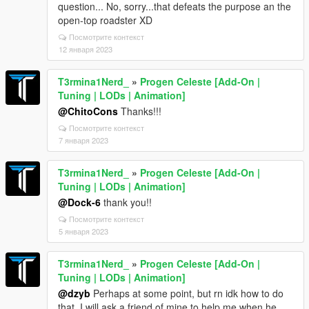
question... No, sorry...that defeats the purpose an the
open-top roadster XD
Посмотрите контекст
12 января 2023
T3rmina1Nerd_
»
Progen Celeste [Add-On |
Tuning | LODs | Animation]
@ChitoCons
Thanks!!!
Посмотрите контекст
7 января 2023
T3rmina1Nerd_
»
Progen Celeste [Add-On |
Tuning | LODs | Animation]
@Dock-6
thank you!!
Посмотрите контекст
5 января 2023
T3rmina1Nerd_
»
Progen Celeste [Add-On |
Tuning | LODs | Animation]
@dzyb
Perhaps at some point, but rn idk how to do
that. I will ask a friend of mine to help me when he