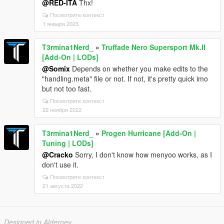
@RED-ITA
Thx!
Посмотрите контекст
1 января 2023
T3rmina1Nerd_
»
Truffade Nero Supersport Mk.II
[Add-On | LODs]
@Somix
Depends on whether you make edits to the
"handling.meta" file or not. If not, it's pretty quick imo
but not too fast.
Посмотрите контекст
22 ноября 2022
T3rmina1Nerd_
»
Progen Hurricane [Add-On |
Tuning | LODs]
@Cracko
Sorry, I don't know how menyoo works, as I
don't use it.
Посмотрите контекст
21 августа 2022
Designed in Alderney