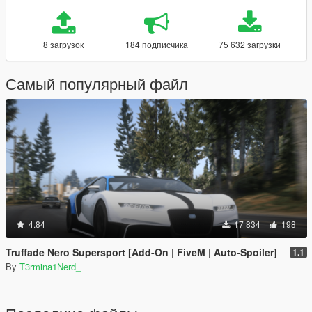
8 загрузок
184 подписчика
75 632 загрузки
Самый популярный файл
4.84
17 834
198
Truffade Nero Supersport [Add-On | FiveM | Auto-Spoiler]
1.1
By
T3rmina1Nerd_