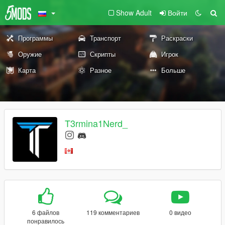
Show Adult
Войти
Программы
Транспорт
Раскраски
Оружие
Скрипты
Игрок
Карта
Разное
Больше
T3rmina1Nerd_
6 файлов
119 комментариев
0 видео
понравилось