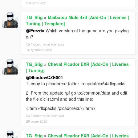
2 марта 2021
TG_Stig
»
Maibatsu Mule 4x4 [Add-On | Liveries |
Tuning | Template]
@Erezria
Which version of the game are you playing
on?
Посмотрите контекст
16 декабря 2020
TG_Stig
»
Cheval Picador EXR [Add-On | Liveries
| Tuning]
@ShadowCZE001
1. copy to picadorexr folder to:update/x64/dlcpacks
2. From the update.rpf go to:/common/data and edit
the file dlclist.xml and add this line:
<Item>dlcpacks:/picadorexr/</Item>
Посмотрите контекст
28 июня 2020
TG_Stig
»
Cheval Picador EXR [Add-On | Liveries