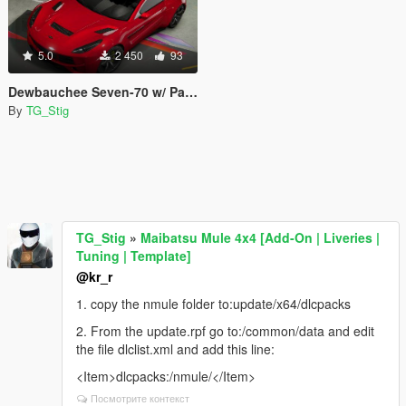
5.0
2 450
93
Dewbauchee Seven-70 w/ Painted Roof & Low Profile Spoilers
By
TG_Stig
TG_Stig
»
Maibatsu Mule 4x4 [Add-On | Liveries |
Tuning | Template]
@kr_r
1. copy the nmule folder to:update/x64/dlcpacks
2. From the update.rpf go to:/common/data and edit
the file dlclist.xml and add this line:
<Item>dlcpacks:/nmule/</Item>
Посмотрите контекст