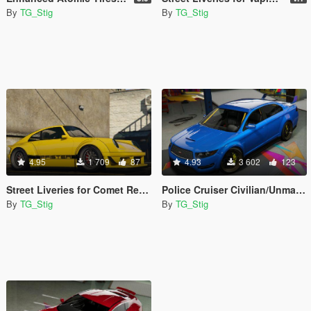
By
TG_Stig
By
TG_Stig
4.95
1 709
87
4.93
3 602
123
Street Liveries for Comet Retro Custom
Police Cruiser Civilian/Unmarked
By
TG_Stig
By
TG_Stig