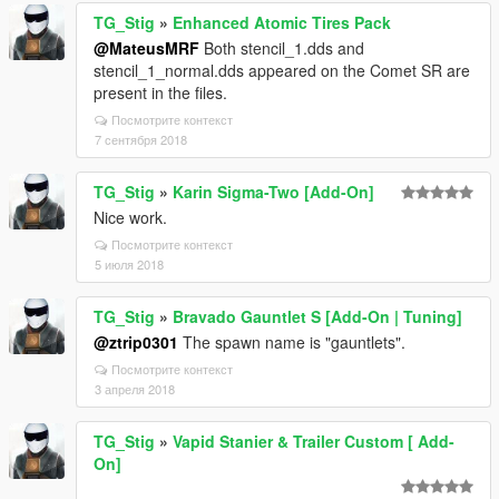
TG_Stig
»
Enhanced Atomic Tires Pack
@MateusMRF
Both stencil_1.dds and
stencil_1_normal.dds appeared on the Comet SR are
present in the files.
Посмотрите контекст
7 сентября 2018
TG_Stig
»
Karin Sigma-Two [Add-On]
Nice work.
Посмотрите контекст
5 июля 2018
TG_Stig
»
Bravado Gauntlet S [Add-On | Tuning]
@ztrip0301
The spawn name is "gauntlets".
Посмотрите контекст
3 апреля 2018
TG_Stig
»
Vapid Stanier & Trailer Custom [ Add-
On]