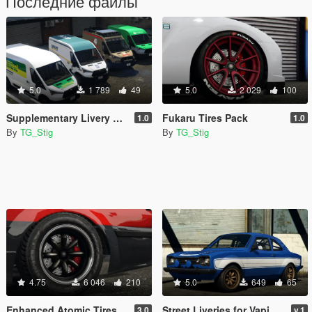
Последние файлы
5.0
1 789
49
5.0
2 029
100
Supplementary Livery Pack for Vapid Speedo Express
Fukaru Tires Pack
1.0
1.0
By
TG_Stig
By
TG_Stig
4.75
6 046
210
5.0
649
65
Enhanced Atomic Tires Pack
Street Liveries for Vapid Retinue
3.0
v.1