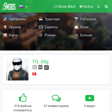
Show Adult
Войти
Программы
Транспорт
Раскраски
Оружие
Скрипты
Игрок
Карта
Разное
Больше
TG_Stig
318 файлов
27 комментариев
0 видео
понравилось