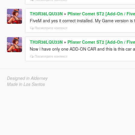
TH3R38LQU33N
»
Pfister Comet ST2 [Add-On / Fiv
FiveM and yes it correct installed. My Game version is th
Посмотрите контекст
TH3R38LQU33N
»
Pfister Comet ST2 [Add-On / Fiv
Now i have only one ADD-ON CAR and this is this car an
Посмотрите контекст
Designed in Alderney
Made in Los Santos