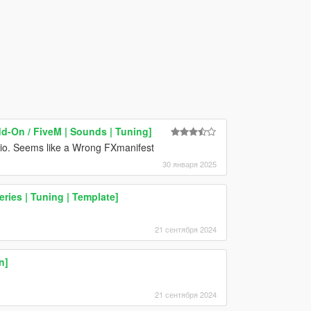
d-On / FiveM | Sounds | Tuning]
io. Seems like a Wrong FXmanifest
30 января 2025
ries | Tuning | Template]
21 сентября 2024
n]
21 сентября 2024