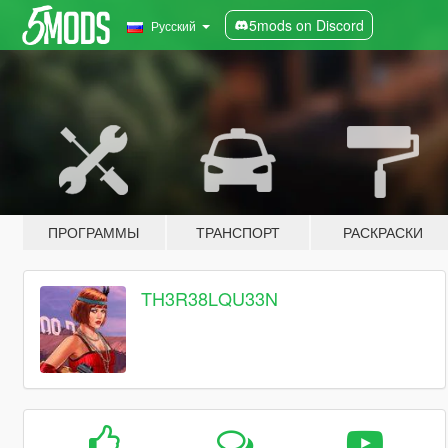
5mods on Discord
Русский
ПРОГРАММЫ
ТРАНСПОРТ
РАСКРАСКИ
TH3R38LQU33N