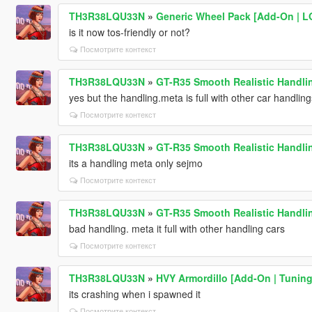
TH3R38LQU33N
»
Generic Wheel Pack [Add-On | L
is it now tos-friendly or not?
Посмотрите контекст
TH3R38LQU33N
»
GT-R35 Smooth Realistic Handlin
yes but the handling.meta is full with other car handlings
Посмотрите контекст
TH3R38LQU33N
»
GT-R35 Smooth Realistic Handlin
its a handling meta only sejmo
Посмотрите контекст
TH3R38LQU33N
»
GT-R35 Smooth Realistic Handlin
bad handling. meta it full with other handling cars
Посмотрите контекст
TH3R38LQU33N
»
HVY Armordillo [Add-On | Tuning
its crashing when i spawned it
Посмотрите контекст