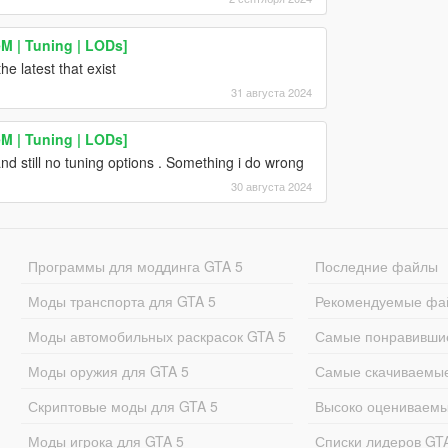
eM | Tuning | LODs]
e latest that exist
31 августа 2024
eM | Tuning | LODs]
d still no tuning options . Something i do wrong
30 августа 2024
Программы для моддинга GTA 5
Последние файлы
Моды транспорта для GTA 5
Рекомендуемые фа
Моды автомобильных раскрасок GTA 5
Самые понравивши
Моды оружия для GTA 5
Самые скачиваемы
Скриптовые моды для GTA 5
Высоко оцениваем
Моды игрока для GTA 5
Списки лидеров GT