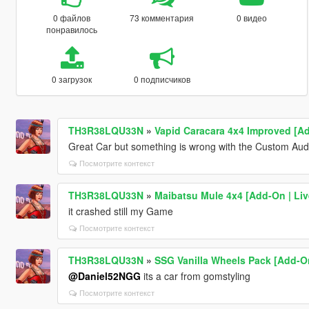
0 файлов
73 комментария
0 видео
понравилось
0 загрузок
0 подписчиков
TH3R38LQU33N
»
Vapid Caracara 4x4 Improved [Ad
Great Car but something is wrong with the Custom Aud
Посмотрите контекст
TH3R38LQU33N
»
Maibatsu Mule 4x4 [Add-On | Live
it crashed still my Game
Посмотрите контекст
TH3R38LQU33N
»
SSG Vanilla Wheels Pack [Add-O
@Daniel52NGG
its a car from gomstyling
Посмотрите контекст