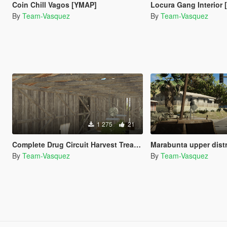
Coin Chill Vagos [YMAP]
Locura Gang Interior
By
Team-Vasquez
By
Team-Vasquez
1 275
21
Complete Drug Circuit Harvest Treatment Weed Coke and Meth [YMAP]
Marabunta upper dist
By
Team-Vasquez
By
Team-Vasquez