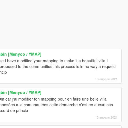
abin [Menyoo / YMAP]
 I have modified your mapping to make it a beautiful villa I
he proposed to the communities this process is in no way a request
ncip
13 апреля 2021
abin [Menyoo / YMAP]
Dm car j'ai modifier ton mapping pour en faire une belle villa
 proposées a la comunautées cette demarche n'est en aucun cas
cord de princip
13 апреля 2021