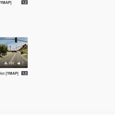
 [YMAP]
1.2
598
7
rict [YMAP]
1.2