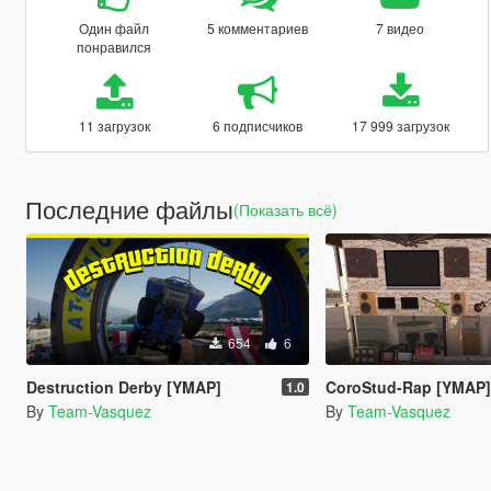
Один файл
5 комментариев
7 видео
понравился
11 загрузок
6 подписчиков
17 999 загрузок
Последние файлы
(Показать всё)
654
6
Destruction Derby [YMAP]
CoroStud-Rap [YMAP
1.0
By
Team-Vasquez
By
Team-Vasquez