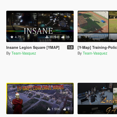
4.75
6 254
38
Insane Legion Square [YMAP]
[Y-Map] Training-Poli
1.0
By
Team-Vasquez
By
Team-Vasquez
1 504
8