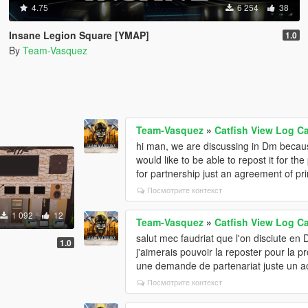
4.75
6 254
38
Insane Legion Square [YMAP]
1.0
By
Team-Vasquez
Team-Vasquez
»
Catfish View Log C
hi man, we are discussing in Dm because
would like to be able to repost it for t
for partnership just an agreement of pri
Посмотрите контекст
1 092
12
Team-Vasquez
»
Catfish View Log C
salut mec faudriat que l'on disciute en 
]
1.0
j'aimerais pouvoir la reposter pour la
une demande de partenariat juste un ac
Посмотрите контекст