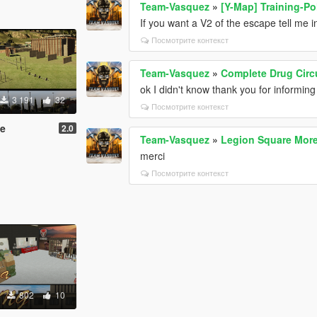
Team-Vasquez
»
[Y-Map] Training-Po
If you want a V2 of the escape tell me 
Посмотрите контекст
Team-Vasquez
»
Complete Drug Circ
ok I didn't know thank you for informin
3 191
32
Посмотрите контекст
ce
2.0
Team-Vasquez
»
Legion Square Mor
merci
Посмотрите контекст
802
10