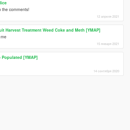
lice
in the comments!
12 апреля 2021
uit Harvest Treatment Weed Coke and Meth [YMAP]
g me
15 января 2021
e Populated [YMAP]
14 сентября 2020