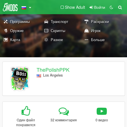
Show Adult
Войти
Программы
Транспорт
Раскраски
Оружие
Скрипты
Игрок
Карта
Разное
Больше
ThePolishPPK
Los Angeles
Один файл
32 комментария
0 видео
понравился