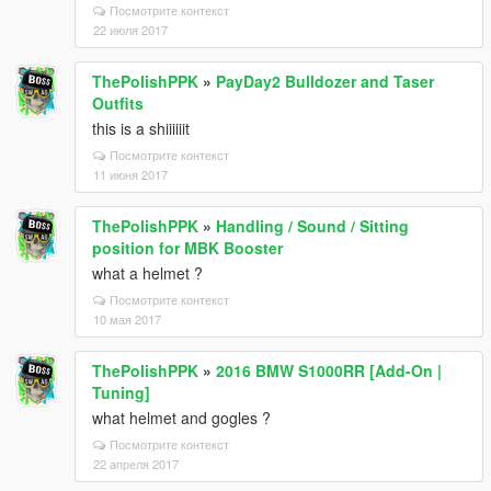
Посмотрите контекст
22 июля 2017
ThePolishPPK
»
PayDay2 Bulldozer and Taser
Outfits
this is a shiiiiiit
Посмотрите контекст
11 июня 2017
ThePolishPPK
»
Handling / Sound / Sitting
position for MBK Booster
what a helmet ?
Посмотрите контекст
10 мая 2017
ThePolishPPK
»
2016 BMW S1000RR [Add-On |
Tuning]
what helmet and gogles ?
Посмотрите контекст
22 апреля 2017