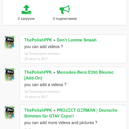
0 загрузок
0 подписчиков
ThePolishPPK
»
Don't Lemme Smash
you can add videos ?
Посмотрите контекст
23 августа 2017
ThePolishPPK
»
Mercedes-Benz E350 Bleutec
[Add-On]
you can add a videos ?
Посмотрите контекст
14 августа 2017
ThePolishPPK
»
PROJΞCT GΞRMΛN | Deutsche
Stimmen für GTAV Cops!!
you can add more videos and pictures ?