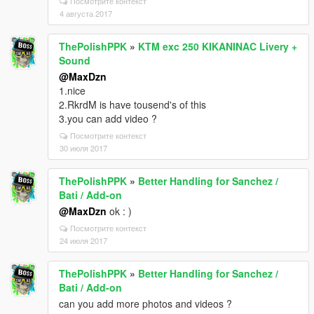
Посмотрите контекст
4 августа 2017
ThePolishPPK
»
KTM exc 250 KIKANINAC Livery +
Sound
@MaxDzn
1.nice
2.RkrdM is have tousend's of this
3.you can add video ?
Посмотрите контекст
30 июля 2017
ThePolishPPK
»
Better Handling for Sanchez /
Bati / Add-on
@MaxDzn
ok : )
Посмотрите контекст
24 июля 2017
ThePolishPPK
»
Better Handling for Sanchez /
Bati / Add-on
can you add more photos and videos ?