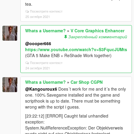
tea.
Посмотрите контекст
25 октября 2021
Whats a Username?
»
V Core Graphics Enhancer
Закреплённый комментарий
@oooper666
https://www.youtube.com/watch?v=S3FqucJUMts
(GTA 5 Make ENB + ReShade Work together)
Посмотрите контекст
24 октября 2021
Whats a Username?
»
Car Shop CGPN
@Kangouroux6
Does´t work for me and it´s the only
one. 100% Savegame installed and the game and
scripthook is up to date. There must be something
wrong with the script i guess.
[23:22:12] [ERROR] Caught fatal unhandled
exception:
System.NullReferenceException: Der Objektverweis
wurde nicht auf eine Objektinstanz festgelegt.