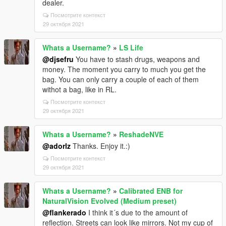
dealer.
Посмотрите контекст
29 октября 2021
Whats a Username?
»
LS Life
@djsefru
You have to stash drugs, weapons and
money. The moment you carry to much you get the
bag. You can only carry a couple of each of them
withot a bag, like in RL.
Посмотрите контекст
29 октября 2021
Whats a Username?
»
ReshadeNVE
@adorlz
Thanks. Enjoy it.:)
Посмотрите контекст
29 октября 2021
Whats a Username?
»
Calibrated ENB for
NaturalVision Evolved (Medium preset)
@flankerado
I think it´s due to the amount of
reflection. Streets can look like mirrors. Not my cup of