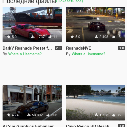
Последние файлы
(Показать всё)
5.0
1 737
11
5.0
2 408
15
DarkV Reshade Preset for VisualV
ReshadeNVE
2.0
1.0
By
Whats a Username?
By
Whats a Username?
4.74
53 802
306
1 728
36
V Core Graphics Enhancer
Cayo Perico HD Beach
1.0