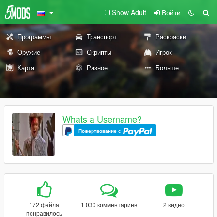
Show Adult
Войти
Программы
Транспорт
Раскраски
Оружие
Скрипты
Игрок
Карта
Разное
Больше
Whats a Username?
Пожертвование с
172 файла
1 030 комментариев
2 видео
понравилось