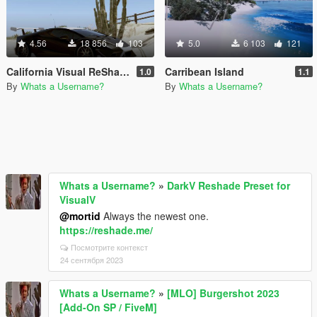
4.56
18 856
103
5.0
6 103
121
California Visual ReShade 🔥
Carribean Island
1.0
1.1
By
Whats a Username?
By
Whats a Username?
Whats a Username?
»
DarkV Reshade Preset for
VisualV
@mortid
Always the newest one.
https://reshade.me/
Посмотрите контекст
24 сентября 2023
Whats a Username?
»
[MLO] Burgershot 2023
[Add-On SP / FiveM]