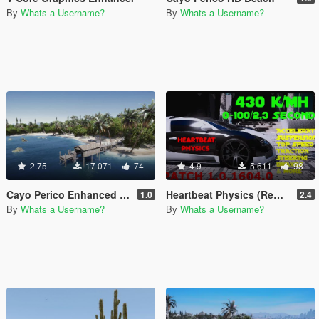
By
Whats a Username?
By
Whats a Username?
2.75
17 071
74
4.9
5 611
98
Cayo Perico Enhanced [YMAP]
Heartbeat Physics (Reworked)
1.0
2.4
By
Whats a Username?
By
Whats a Username?