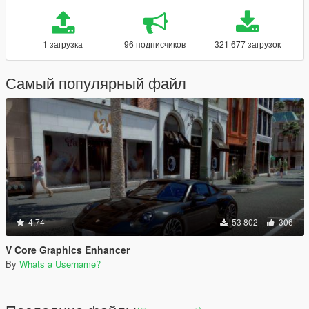
1 загрузка
96 подписчиков
321 677 загрузок
Самый популярный файл
4.74
53 802
306
V Core Graphics Enhancer
By
Whats a Username?