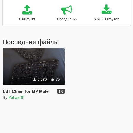
1 загрузка
1 подписчик
2 280 загрузок
Последние файлы
2 280
35
EST Chain for MP Male
1.0
By
YahavDF