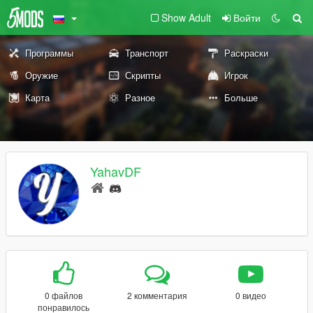
Show Adult
Войти
Программы
Транспорт
Раскраски
Оружие
Скрипты
Игрок
Карта
Разное
Больше
YahavDF
0 файлов
2 комментария
0 видео
понравилось