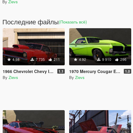
By
Zievs
Последние файлы
(Показать всё)
4.98
7 735
211
4.92
9 910
296
1966 Chevrolet Chevy II/Nova SS [Add-On | LODs]
1970 Mercury Cougar Eliminator [Add-On | LODs]
1.1
1.0
By
Zievs
By
Zievs