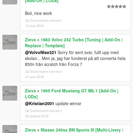
[Add-On | LODs]
Boii, nice work
Посмотрите контекст
13 мая 2019
Zievs
»
1983 Volvo 242 Turbo [Tuning | Add-On /
Replace | Template]
@VolvoNise321
Sorry för sent svar, fullt upp med
skolan... Men ja, jag har funderat på att converta hela
850n från scratch från Forza 7
Посмотрите контекст
31 мая 2018
Zievs
»
1965 Ford Mustang GT Mk.1 [Add-On |
LODs]
@Kristian2001
update winrar
Посмотрите контекст
25 апреля 2018
Zievs
»
Nissan 240sx BN Sports III [Multi-Livery /