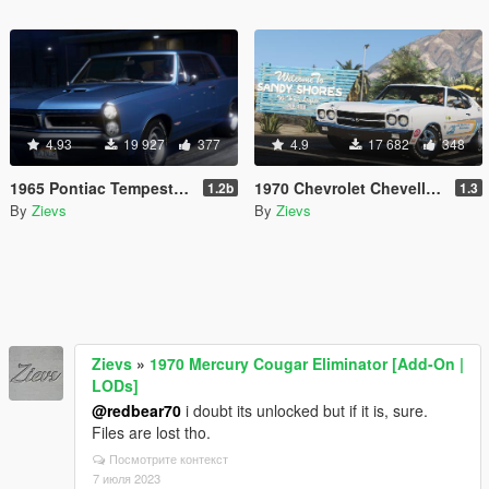
4.93
19 927
377
4.9
17 682
348
1965 Pontiac Tempest Le Mans GTO [Add-On | Template]
1970 Chevrolet Chevelle SS 454 [Add-On | Template]
1.2b
1.3
By
Zievs
By
Zievs
Zievs
»
1970 Mercury Cougar Eliminator [Add-On |
LODs]
@redbear70
i doubt its unlocked but if it is, sure.
Files are lost tho.
Посмотрите контекст
7 июля 2023