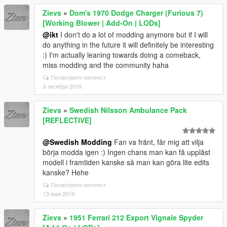
Zievs
»
Dom's 1970 Dodge Charger (Furious 7)
[Working Blower | Add-On | LODs]
@ikt
I don't do a lot of modding anymore but if I will
do anything in the future it will definitely be interesting
:) I'm actually leaning towards doing a comeback,
miss modding and the community haha
Посмотрите контекст
6 октября 2019
Zievs
»
Swedish Nilsson Ambulance Pack
[REFLECTIVE]
@Swedish Modding
Fan va fränt, får mig att vilja
börja modda igen :) Ingen chans man kan få upplåst
modell i framtiden kanske så man kan göra lite edits
kanske? Hehe
Посмотрите контекст
13 мая 2019
Zievs
»
1951 Ferrari 212 Export Vignale Spyder