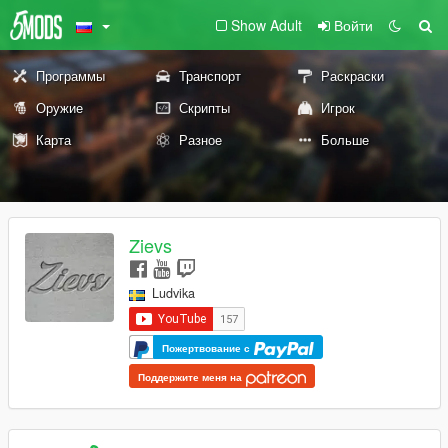
Show Adult
Войти
Программы
Транспорт
Раскраски
Оружие
Скрипты
Игрок
Карта
Разное
Больше
Zievs
Ludvika
Пожертвование с
Поддержите меня на