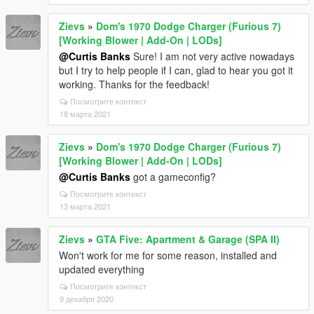
Zievs
»
Dom's 1970 Dodge Charger (Furious 7)
[Working Blower | Add-On | LODs]
@Curtis Banks
Sure! I am not very active nowadays
but I try to help people if I can, glad to hear you got it
working. Thanks for the feedback!
Посмотрите контекст
18 марта 2021
Zievs
»
Dom's 1970 Dodge Charger (Furious 7)
[Working Blower | Add-On | LODs]
@Curtis Banks
got a gameconfig?
Посмотрите контекст
13 марта 2021
Zievs
»
GTA Five: Apartment & Garage (SPA II)
Won't work for me for some reason, installed and
updated everything
Посмотрите контекст
9 декабря 2020