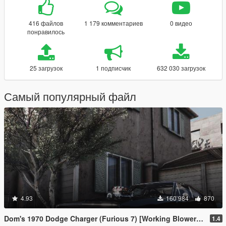
416 файлов
1 179 комментариев
0 видео
понравилось
25 загрузок
1 подписчик
632 030 загрузок
Самый популярный файл
4.93
160 984
870
Dom's 1970 Dodge Charger (Furious 7) [Working Blower | Add-On | LODs]
1.4