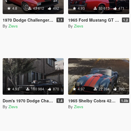
4.8
43 612
492
4.93
33 613
471
1970 Dodge Challenger R/T Hemi [Add-On | LODs]
1965 Ford Mustang GT Mk.1 [Add-On | LODs]
1.1
1.2
By
Zievs
By
Zievs
4.93
160 984
870
4.97
22 394
390
Dom's 1970 Dodge Charger (Furious 7) [Working Blower | Add-On | LODs]
1965 Shelby Cobra 427 A/C [Add-On | Liveries | Template]
1.4
1.0b
By
Zievs
By
Zievs