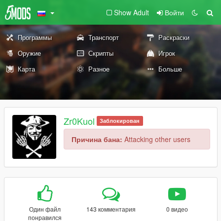
Show Adult
Войти
Программы
Транспорт
Раскраски
Оружие
Скрипты
Игрок
Карта
Разное
Больше
Zr0Kuol
Заблокирован
Причина бана:
Attacking other users
Один файл
143 комментария
0 видео
понравился