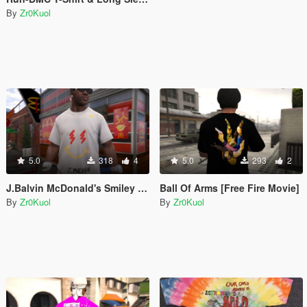
By
Zr0Kuol
5.0
318
4
5.0
293
2
J.Balvin McDonald's Smiley Face T-Shirt
Ball Of Arms [Free Fire Movie]
By
Zr0Kuol
By
Zr0Kuol