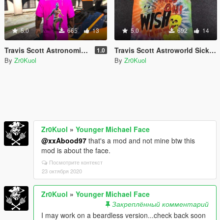
5.0
665
13
5.0
692
14
Travis Scott Astronomical Fortnite + Cactus Jack T-Shirt
Travis Scott Astroworld Sicko Tee (Request)
1.0
By
Zr0Kuol
By
Zr0Kuol
Zr0Kuol
»
Younger Michael Face
@xxAbood97
that's a mod and not mine btw this
mod is about the face.
Посмотрите контекст
23 октября 2020
Zr0Kuol
»
Younger Michael Face
Закреплённый комментарий
I may work on a beardless version...check back soon