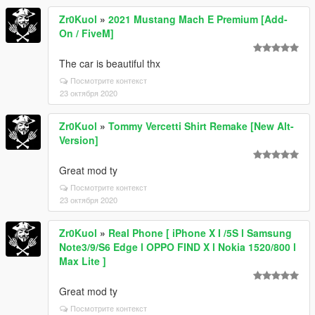
Zr0Kuol
»
2021 Mustang Mach E Premium [Add-
On / FiveM]
The car is beautiful thx
Посмотрите контекст
23 октября 2020
Zr0Kuol
»
Tommy Vercetti Shirt Remake [New Alt-
Version]
Great mod ty
Посмотрите контекст
23 октября 2020
Zr0Kuol
»
Real Phone [ iPhone X I /5S l Samsung
Note3/9/S6 Edge l OPPO FIND X l Nokia 1520/800 l
Max Lite ]
Great mod ty
Посмотрите контекст