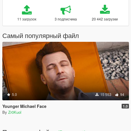
11 загрузок
3 подписчика
20 442 загрузки
Самый популярный файл
5.0
15 553
94
Younger Michael Face
1.0
By
Zr0Kuol