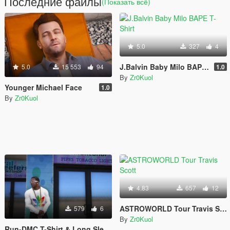
Последние файлы
(Показать всё)
5.0
327
4
J.Balvin Baby Milo BAPE T-Shirt
5.0
15 553
94
1.0
By
Zr0Kuol
Younger Michael Face
1.0
By
Zr0Kuol
4.83
657
12
ASTROWORLD Tour Travis Scott
579
6
By
Zr0Kuol
Run-DMC T-Shirt & Long Sleeve Collection