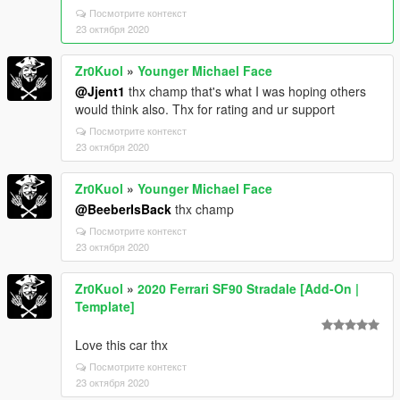
Посмотрите контекст
23 октября 2020
Zr0Kuol
»
Younger Michael Face
@Jjent1
thx champ that's what I was hoping others
would think also. Thx for rating and ur support
Посмотрите контекст
23 октября 2020
Zr0Kuol
»
Younger Michael Face
@BeeberIsBack
thx champ
Посмотрите контекст
23 октября 2020
Zr0Kuol
»
2020 Ferrari SF90 Stradale [Add-On |
Template]
Love this car thx
Посмотрите контекст
23 октября 2020