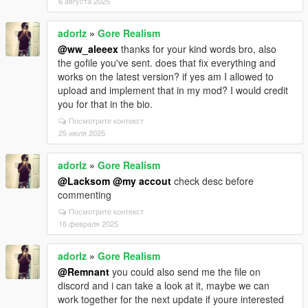
6 августа 2025
adorlz
»
Gore Realism
@ww_aleeex
thanks for your kind words bro, also
the gofile you've sent. does that fix everything and
works on the latest version? if yes am I allowed to
upload and implement that in my mod? I would credit
you for that in the bio.
Посмотрите контекст
25 июля 2025
adorlz
»
Gore Realism
@Lacksom
@my accout
check desc before
commenting
Посмотрите контекст
16 февраля 2025
adorlz
»
Gore Realism
@Remnant
you could also send me the file on
discord and i can take a look at it, maybe we can
work together for the next update if youre interested