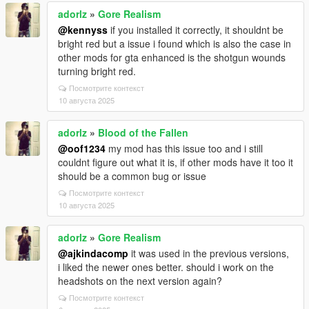
adorlz
»
Gore Realism
@kennyss
if you installed it correctly, it shouldnt be
bright red but a issue i found which is also the case in
other mods for gta enhanced is the shotgun wounds
turning bright red.
Посмотрите контекст
10 августа 2025
adorlz
»
Blood of the Fallen
@oof1234
my mod has this issue too and i still
couldnt figure out what it is, if other mods have it too it
should be a common bug or issue
Посмотрите контекст
10 августа 2025
adorlz
»
Gore Realism
@ajkindacomp
it was used in the previous versions,
i liked the newer ones better. should i work on the
headshots on the next version again?
Посмотрите контекст