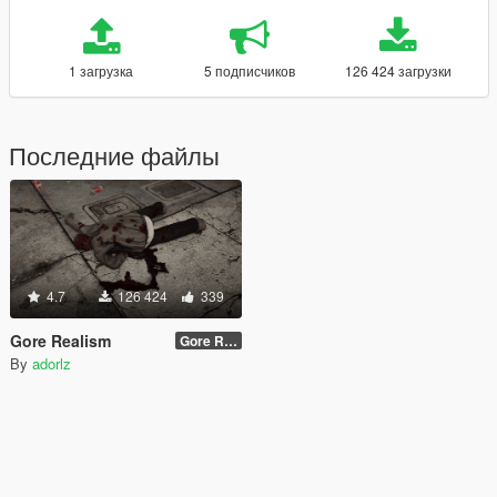
1 загрузка
5 подписчиков
126 424 загрузки
Последние файлы
4.7
126 424
339
Gore Realism
Gore Realism: Enhanced
By
adorlz