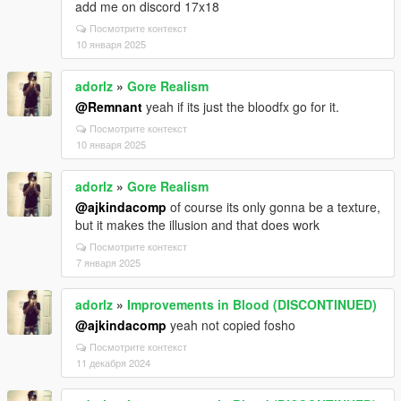
add me on discord 17x18
Посмотрите контекст
10 января 2025
adorlz
»
Gore Realism
@Remnant
yeah if its just the bloodfx go for it.
Посмотрите контекст
10 января 2025
adorlz
»
Gore Realism
@ajkindacomp
of course its only gonna be a texture,
but it makes the illusion and that does work
Посмотрите контекст
7 января 2025
adorlz
»
Improvements in Blood (DISCONTINUED)
@ajkindacomp
yeah not copied fosho
Посмотрите контекст
11 декабря 2024