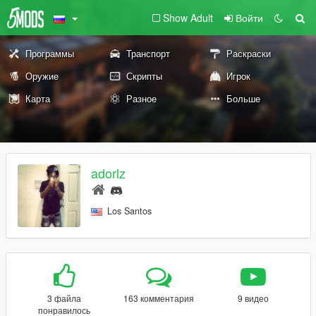
Show Adult
Войти
Программы
Транспорт
Раскраски
Оружие
Скрипты
Игрок
Карта
Разное
Больше
adorlz
Los Santos
3 файла
163 комментария
9 видео
понравилось