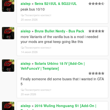
aislep
»
Setra S215UL & SG221UL
peak bus 10/10
Посмотрите контекст
20 июня 2026
aislep
»
Brute Bullet Nerdy - Bus Pack
more Variants of the vanilla bus is a mod i needed
your mods are great keep going like this
Посмотрите контекст
14 июня 2026
aislep
»
Solaris Urbino 18 IV [Add-On |
VehFuncsV | Template]
Finally someone did some buses that i wanted in GTA
5
Посмотрите контекст
20 мая 2026
aislep
»
2016 Wuling Honguang S1 [Add-On |