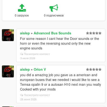
0 загрузок
0 подписчиков
aislep
»
Advanced Bus Sounds
For some reason I cant hear the Door sounds or the
horn or even the reversing sound only the new
engine sounds
Посмотрите контекст
3 июля 2026
aislep
»
Orion V
you did a amazing job you gave us a american and
european buses that we needed i would like to see a
Temsa opalin 9 or a autosan H10 next man you really
Cooked with your mods
Посмотрите контекст
28 июня 2026