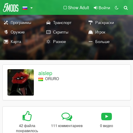
Show Adult
Войти
Программы
Транспорт
Раскраски
Оружие
Скрипты
Игрок
Карта
Разное
Больше
aislep
ORURO
42 файла
111 комментариев
0 видео
понравилось