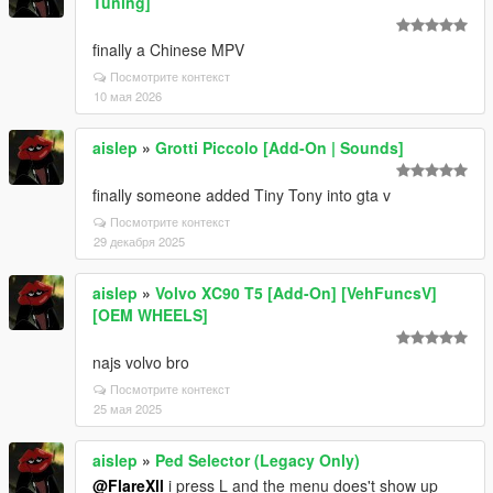
Tuning]
finally a Chinese MPV
Посмотрите контекст
10 мая 2026
aislep
»
Grotti Piccolo [Add-On | Sounds]
finally someone added Tiny Tony into gta v
Посмотрите контекст
29 декабря 2025
aislep
»
Volvo XC90 T5 [Add-On] [VehFuncsV]
[OEM WHEELS]
najs volvo bro
Посмотрите контекст
25 мая 2025
aislep
»
Ped Selector (Legacy Only)
@FlareXll
i press L and the menu does't show up