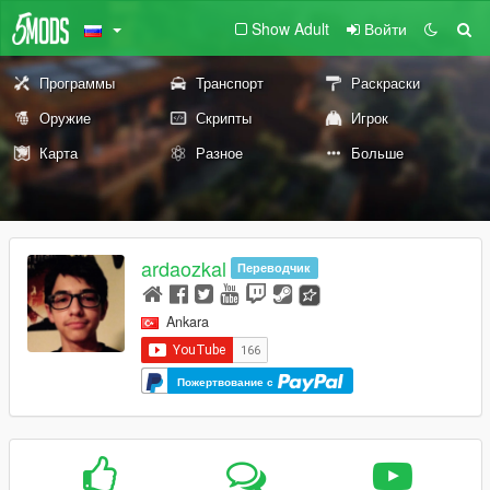
Show Adult
Войти
Программы
Транспорт
Раскраски
Оружие
Скрипты
Игрок
Карта
Разное
Больше
ardaozkal
Переводчик
Ankara
Пожертвование с