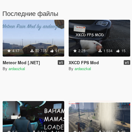
Последние файлы
4.17
32 735
91
2.25
1 534
15
Meteor Mod [.NET]
XKCD FPS Mod
v1
v1
By
ardaozkal
By
ardaozkal
5.0
2 410
41
4.39
6 937
68