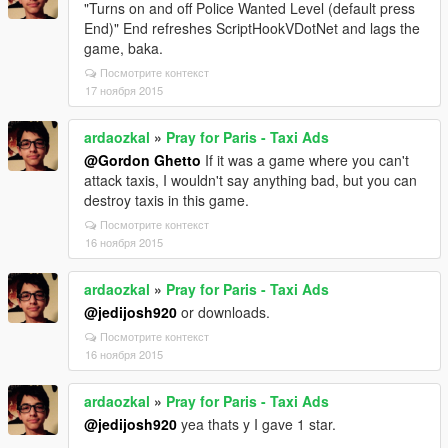
"Turns on and off Police Wanted Level (default press
End)" End refreshes ScriptHookVDotNet and lags the
game, baka.
Посмотрите контекст
17 ноября 2015
ardaozkal
»
Pray for Paris - Taxi Ads
@Gordon Ghetto
If it was a game where you can't
attack taxis, I wouldn't say anything bad, but you can
destroy taxis in this game.
Посмотрите контекст
16 ноября 2015
ardaozkal
»
Pray for Paris - Taxi Ads
@jedijosh920
or downloads.
Посмотрите контекст
16 ноября 2015
ardaozkal
»
Pray for Paris - Taxi Ads
@jedijosh920
yea thats y I gave 1 star.