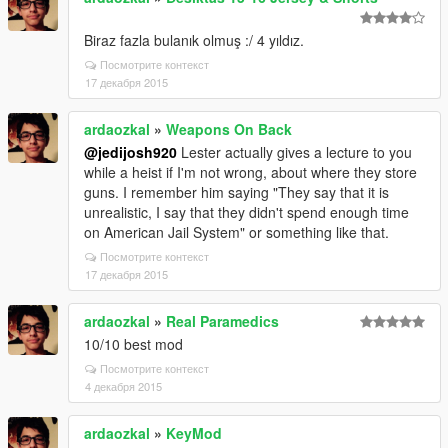
Biraz fazla bulanık olmuş :/ 4 yıldız.
Посмотрите контекст
17 декабря 2015
ardaozkal
»
Weapons On Back
@jedijosh920
Lester actually gives a lecture to you
while a heist if I'm not wrong, about where they store
guns. I remember him saying "They say that it is
unrealistic, I say that they didn't spend enough time
on American Jail System" or something like that.
Посмотрите контекст
17 декабря 2015
ardaozkal
»
Real Paramedics
10/10 best mod
Посмотрите контекст
4 декабря 2015
ardaozkal
»
KeyMod