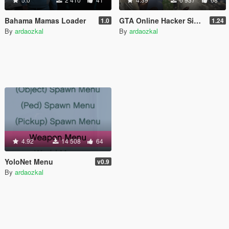
Bahama Mamas Loader
GTA Online Hacker Simulator [Parody Mod]
1.0
1.24
By
ardaozkal
By
ardaozkal
4.92
14 508
64
YoloNet Menu
v0.9
By
ardaozkal