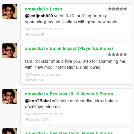
ardaozkal
»
Lasso
@jedijosh920
voted 0/10 for filling (merely
spamming) my notifications with great new mods.
Посмотрите контекст
15 мая 2016
ardaozkal
»
Bullet Impact (Player Euphoria)
fam, rockstar should hire you. 0/10 for spamming me
with "new mod" notifications. unfollowed.
Посмотрите контекст
13 мая 2016
ardaozkal
»
Besiktas 15-16 Jersey & Shorts
@conTRaksi
yükledim de denedim, biraz bulanık
gözüküyor yine de.
Посмотрите контекст
18 декабря 2015
ardaozkal
»
Besiktas 15-16 Jersey & Shorts