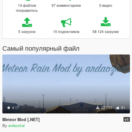
14 файлов
97 комментариев
0 видео
понравилось
5 загрузок
15 подписчиков
58 124 загрузки
Самый популярный файл
4.17
32 735
91
Meteor Mod [.NET]
v1
By
ardaozkal