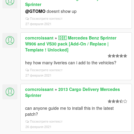
Sprinter
@GTOMO
doesnt show up
Посмотрите контекст
27 февраля 2021
corncroissant
»
🇩🇪 Mercedes Benz Sprinter
W906 and VS30 pack [Add-On / Replace |
Template ! Unlocked]
hey how many liveries can i add to the vehicles?
Посмотрите контекст
27 февраля 2021
corncroissant
»
2013 Cargo Delivery Mercedes
Sprinter
can anyone guide me to install this in the latest
patch?
Посмотрите контекст
26 февраля 2021