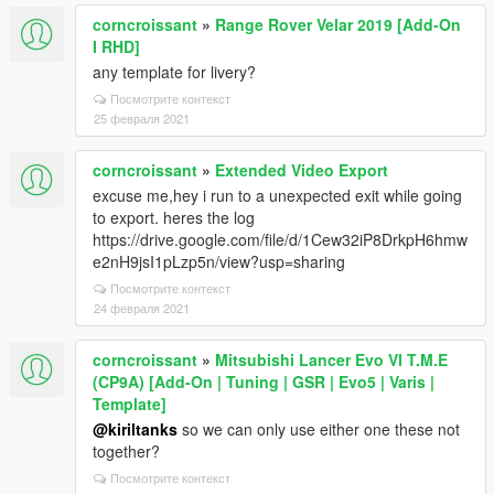
corncroissant
»
Range Rover Velar 2019 [Add-On
I RHD]
any template for livery?
Посмотрите контекст
25 февраля 2021
corncroissant
»
Extended Video Export
excuse me,hey i run to a unexpected exit while going
to export. heres the log
https://drive.google.com/file/d/1Cew32iP8DrkpH6hmw
e2nH9jsI1pLzp5n/view?usp=sharing
Посмотрите контекст
24 февраля 2021
corncroissant
»
Mitsubishi Lancer Evo VI T.M.E
(CP9A) [Add-On | Tuning | GSR | Evo5 | Varis |
Template]
@kiriltanks
so we can only use either one these not
together?
Посмотрите контекст