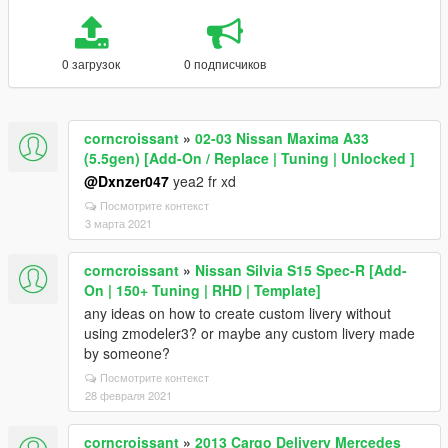
0 загрузок
0 подписчиков
corncroissant
»
02-03 Nissan Maxima A33
(5.5gen) [Add-On / Replace | Tuning | Unlocked ]
@Dxnzer047
yea2 fr xd
Посмотрите контекст
3 марта 2021
corncroissant
»
Nissan Silvia S15 Spec-R [Add-
On | 150+ Tuning | RHD | Template]
any ideas on how to create custom livery without
using zmodeler3? or maybe any custom livery made
by someone?
Посмотрите контекст
28 февраля 2021
corncroissant
»
2013 Cargo Delivery Mercedes