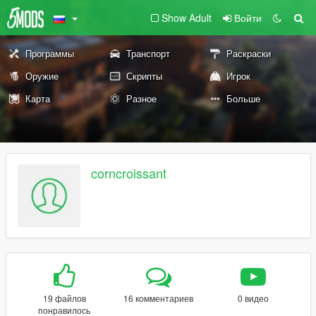
Show Adult
Войти
Программы
Транспорт
Раскраски
Оружие
Скрипты
Игрок
Карта
Разное
Больше
corncroissant
19 файлов
16 комментариев
0 видео
понравилось