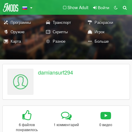
Show Adult
Войти
Программы
Транспорт
Раскраски
Оружие
Скрипты
Игрок
Карта
Разное
Больше
damiansurf294
6 файлов
1 комментарий
0 видео
понравилось