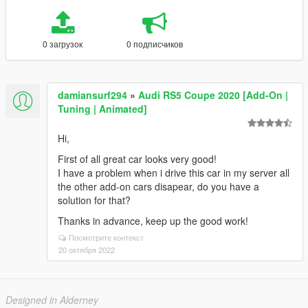
0 загрузок
0 подписчиков
damiansurf294
»
Audi RS5 Coupe 2020 [Add-On |
Tuning | Animated]
Hi,
First of all great car looks very good!
I have a problem when i drive this car in my server all
the other add-on cars disapear, do you have a
solution for that?
Thanks in advance, keep up the good work!
Посмотрите контекст
20 октября 2022
Designed in Alderney