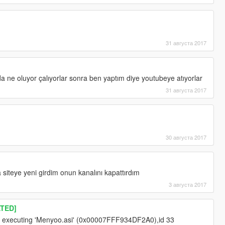
31 августа 2017
 ne oluyor çalıyorlar sonra ben yaptım diye youtubeye atıyorlar
31 августа 2017
30 августа 2017
siteye yeni girdim onun kanalını kapattırdım
3 августа 2017
TED]
e executing 'Menyoo.asi' (0x00007FFF934DF2A0),id 33