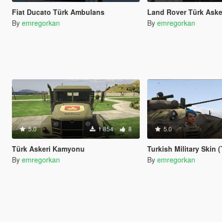
Fiat Ducato Türk Ambulans
Land Rover Türk Asker
By
emregorkan
By
emregorkan
5.0
1 854
8
5.0
Türk Askeri Kamyonu
Turkish Military Skin (Türk Askeri Rütbe
By
emregorkan
By
emregorkan