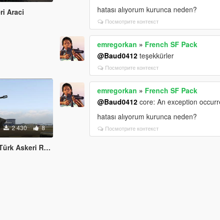
hatası alıyorum kurunca neden?
i Araci
Посмотрите контекст
emregorkan
»
French SF Pack
@Baud0412
teşekkürler
Посмотрите контекст
emregorkan
»
French SF Pack
@Baud0412
core: An exception occur
hatası alıyorum kurunca neden?
2 430
8
Посмотрите контекст
lileri Jandarma Birliği)