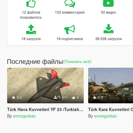
12 файлов
152 комментария
50 видео
понравилось
18 загрузок
18 подписчиков
38 938 загрузок
Последние файлы
(Показать всё)
5.0
1 411
4
5.0
Türk Hava Kuvvetleri YF 23 /Turkish Air Forces YF 23
Türk Kara Kuvvetleri Challenger 2 / Turkis
By
emregorkan
By
emregorkan