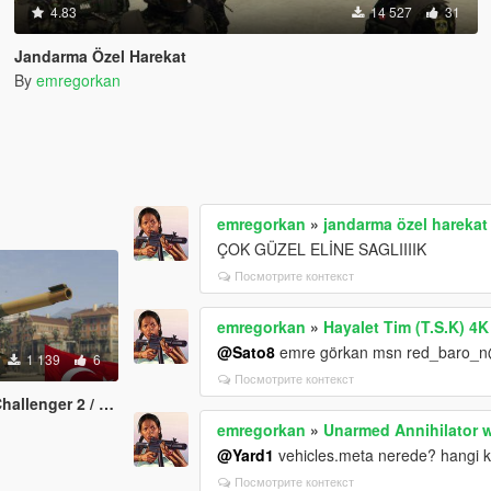
4.83
14 527
31
Jandarma Özel Harekat
By
emregorkan
emregorkan
»
jandarma özel harekat 
ÇOK GÜZEL ELİNE SAGLIIIIK
Посмотрите контекст
emregorkan
»
Hayalet Tim (T.S.K) 4K
@Sato8
emre görkan msn red_baro_n
1 139
6
Посмотрите контекст
h Land Forces Challenger 2
emregorkan
»
Unarmed Annihilator 
@Yard1
vehicles.meta nerede? hangi kl
Посмотрите контекст