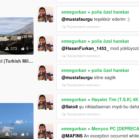
emregorkan
»
polis özel harekat
@mustafaurgu
teşekkür ederim :)
Посмотрите контекст
emregorkan
»
polis özel harekat
@HasanFurkan_1453_
mod yüklüyozda
373
6
Посмотрите контекст
sh Military Vehicle)
emregorkan
»
polis özel harekat
@mustafaurgu
eline saglık
Посмотрите контекст
emregorkan
»
Hayalet Tim (T.S.K) 4K
@Sato8
şu niklasfasman mıydı bu daha 
Посмотрите контекст
emregorkan
»
Menyoo PC [DEPRECA
749
8
@MAFINS
An exception occurred whil