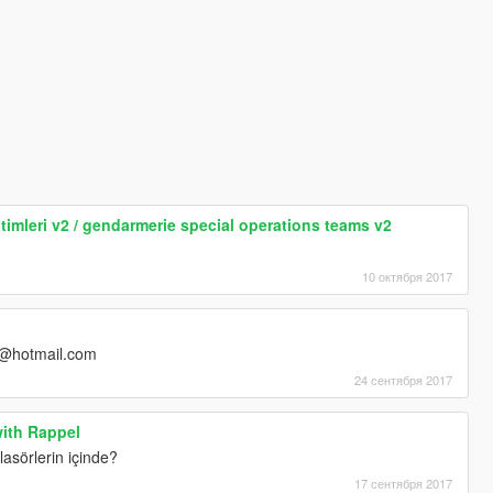
timleri v2 / gendarmerie special operations teams v2
10 октября 2017
@hotmail.com
24 сентября 2017
with Rappel
asörlerin içinde?
17 сентября 2017