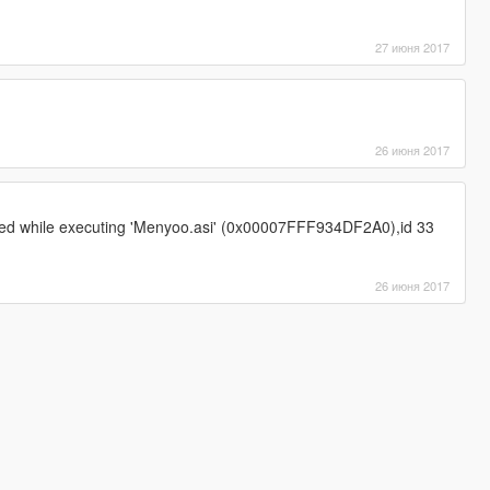
27 июня 2017
26 июня 2017
red while executing 'Menyoo.asi' (0x00007FFF934DF2A0),id 33
26 июня 2017