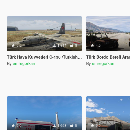
5.0
1 814
8
4.5
Türk Hava Kuvvetleri C-130 /Turkish Air Forces C-130
Türk Bordo Bereli̇ Araci (Turki
By
emregorkan
By
emregorkan
5.0
1 653
5
5.0