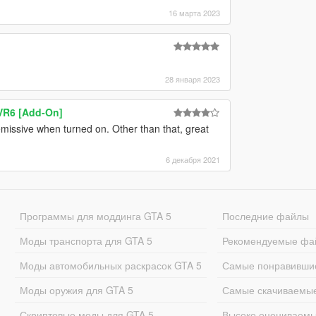
16 марта 2023
28 января 2023
VR6 [Add-On]
ht emissive when turned on. Other than that, great
6 декабря 2021
Программы для моддинга GTA 5
Последние файлы
Моды транспорта для GTA 5
Рекомендуемые фа
Моды автомобильных раскрасок GTA 5
Самые понравивши
Моды оружия для GTA 5
Самые скачиваемы
Скриптовые моды для GTA 5
Высоко оцениваем