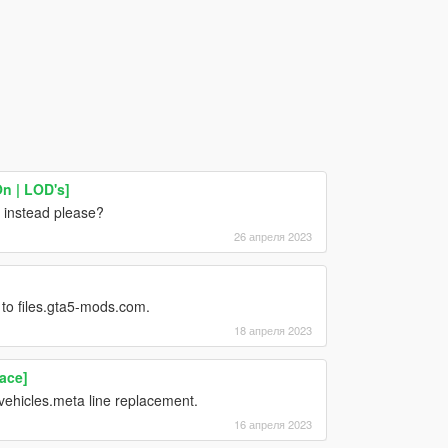
n | LOD's]
s instead please?
26 апреля 2023
 to files.gta5-mods.com.
18 апреля 2023
ace]
 vehicles.meta line replacement.
16 апреля 2023