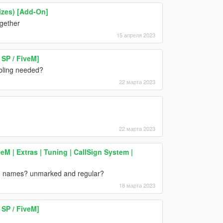
sizes) [Add-On]
ogether
15 апреля 2023
SP / FiveM]
bling needed?
22 марта 2023
22 марта 2023
eM | Extras | Tuning | CallSign System |
awn names? unmarked and regular?
18 марта 2023
SP / FiveM]