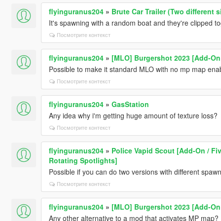
flyinguranus204
»
Brute Car Trailer (Two different 
It's spawning with a random boat and they're clipped t
Посмотрите контекст
flyinguranus204
»
[MLO] Burgershot 2023 [Add-On 
Possible to make it standard MLO with no mp map ena
Посмотрите контекст
flyinguranus204
»
GasStation
Any idea why i'm getting huge amount of texture loss?
Посмотрите контекст
flyinguranus204
»
Police Vapid Scout [Add-On / Fiv
Rotating Spotlights]
Possible if you can do two versions with different sp
Посмотрите контекст
flyinguranus204
»
[MLO] Burgershot 2023 [Add-On 
Any other alternative to a mod that activates MP map?