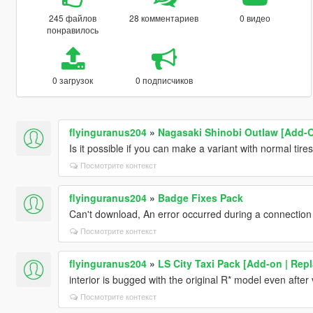
245 файлов
28 комментариев
0 видео
понравилось
0 загрузок
0 подписчиков
flyinguranus204
»
Nagasaki Shinobi Outlaw [Add-O
Is it possible if you can make a variant with normal tire
Посмотрите контекст
flyinguranus204
»
Badge Fixes Pack
Can't download, An error occurred during a connection
Посмотрите контекст
flyinguranus204
»
LS City Taxi Pack [Add-on | Repl
interior is bugged with the original R* model even after
Посмотрите контекст