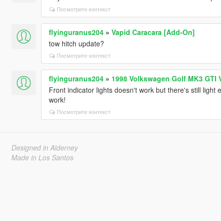
Посмотрите контекст
flyinguranus204
»
Vapid Caracara [Add-On]
tow hitch update?
Посмотрите контекст
flyinguranus204
»
1998 Volkswagen Golf MK3 GTI 
Front indicator lights doesn't work but there's still lig
work!
Посмотрите контекст
Designed in Alderney
Made in Los Santos