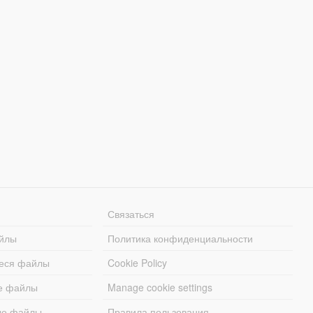
Связаться
йлы
Политика конфиденциальности
еся файлы
Cookie Policy
е файлы
Manage cookie settings
ые файлы
Правила пользования