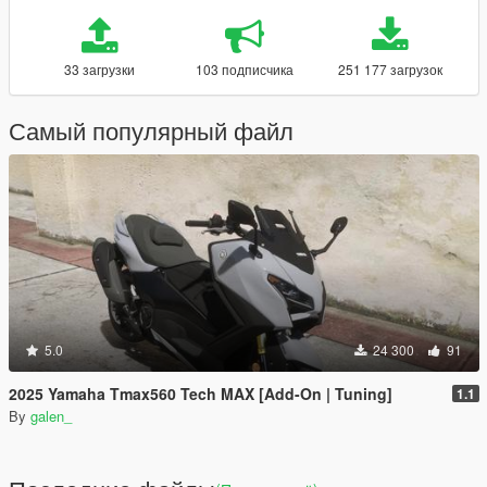
33 загрузки
103 подписчика
251 177 загрузок
Самый популярный файл
5.0
24 300
91
2025 Yamaha Tmax560 Tech MAX [Add-On | Tuning]
1.1
By
galen_