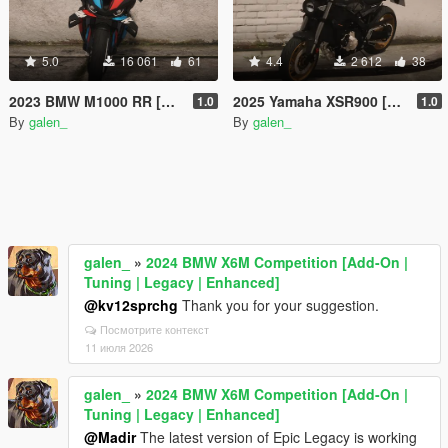
5.0
16 061
61
4.4
2 612
38
2023 BMW M1000 RR [Add-On | Tuning]
2025 Yamaha XSR900 [Add-On | Tuning]
1.0
1.0
By
galen_
By
galen_
galen_
»
2024 BMW X6M Competition [Add-On |
Tuning | Legacy | Enhanced]
@kv12sprchg
Thank you for your suggestion.
Посмотрите контекст
11 июля 2026
galen_
»
2024 BMW X6M Competition [Add-On |
Tuning | Legacy | Enhanced]
@Madir
The latest version of Epic Legacy is working