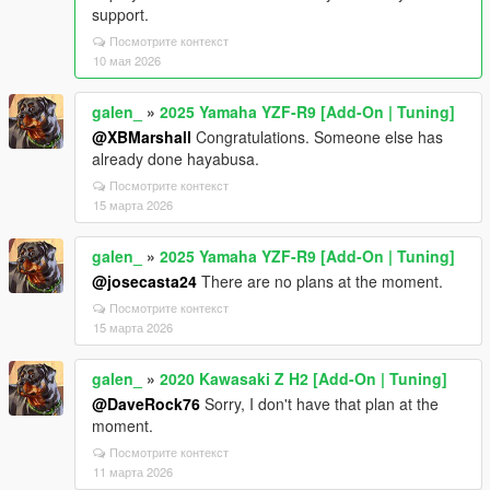
support.
Посмотрите контекст
10 мая 2026
galen_
»
2025 Yamaha YZF-R9 [Add-On | Tuning]
@XBMarshall
Congratulations. Someone else has
already done hayabusa.
Посмотрите контекст
15 марта 2026
galen_
»
2025 Yamaha YZF-R9 [Add-On | Tuning]
@josecasta24
There are no plans at the moment.
Посмотрите контекст
15 марта 2026
galen_
»
2020 Kawasaki Z H2 [Add-On | Tuning]
@DaveRock76
Sorry, I don't have that plan at the
moment.
Посмотрите контекст
11 марта 2026