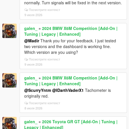
normally. Turn signals will be fixed in the next version.
Посмотрите контекст
9 июля 2026
galen_
»
2024 BMW X6M Competition [Add-On |
Tuning | Legacy | Enhanced]
@Madir
Thank you for your feedback. I just tested
two versions and the dashboard is working fine.
Which version are you using?
Посмотрите контекст
9 июля 2026
galen_
»
2024 BMW X6M Competition [Add-On |
Tuning | Legacy | Enhanced]
@ScurryYntm
@IDarthVaderX1
Tachometer is
originally red.
Посмотрите контекст
8 июля 2026
galen_
»
2026 Toyota GR GT [Add-On | Tuning |
Legacy | Enhanced]