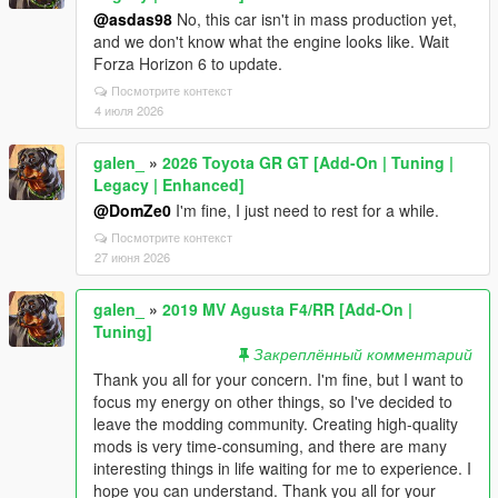
@asdas98
No, this car isn't in mass production yet,
and we don't know what the engine looks like. Wait
Forza Horizo​​n 6 to update.
Посмотрите контекст
4 июля 2026
galen_
»
2026 Toyota GR GT [Add-On | Tuning |
Legacy | Enhanced]
@DomZe0
I'm fine, I just need to rest for a while.
Посмотрите контекст
27 июня 2026
galen_
»
2019 MV Agusta F4/RR [Add-On |
Tuning]
Закреплённый комментарий
Thank you all for your concern. I'm fine, but I want to
focus my energy on other things, so I've decided to
leave the modding community. Creating high-quality
mods is very time-consuming, and there are many
interesting things in life waiting for me to experience. I
hope you can understand. Thank you all for your