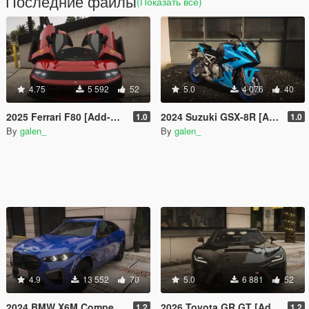
Последние файлы
(Показать всё)
4.75
5 592
52
5.0
4 076
40
2025 Ferrari F80 [Add-On | Tuning | Legacy | Enhanced]
2024 Suzuki GSX-8R [Add-On | Tuning]
1.0
1.0
By
galen_
By
galen_
4.9
13 552
70
5.0
6 881
52
2024 BMW X6M Competition [Add-On | Tuning | Legacy | Enhanced]
2026 Toyota GR GT [Add-On | Tuning | Legacy | Enhanced]
1.2
1.2