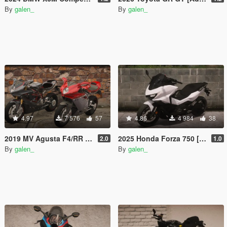
By
galen_
By
galen_
4.97
7 576
57
4.86
4 984
38
2019 MV Agusta F4/RR [Add-On | Tuning]
2025 Honda Forza 750 [Add-On | Tuning]
2.0
1.0
By
galen_
By
galen_