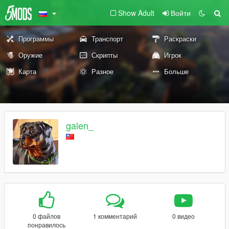
Show Adult
Войти
Программы
Транспорт
Раскраски
Оружие
Скрипты
Игрок
Карта
Разное
Больше
galen_
0 файлов
1 комментарий
0 видео
понравилось