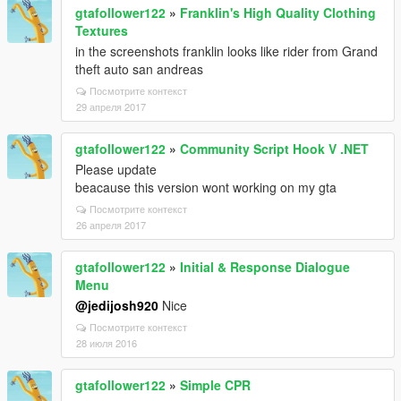
gtafollower122
»
Franklin's High Quality Clothing
Textures
in the screenshots franklin looks like rider from Grand
theft auto san andreas
Посмотрите контекст
29 апреля 2017
gtafollower122
»
Community Script Hook V .NET
Please update
beacause this version wont working on my gta
Посмотрите контекст
26 апреля 2017
gtafollower122
»
Initial & Response Dialogue
Menu
@jedijosh920
Nice
Посмотрите контекст
28 июля 2016
gtafollower122
»
Simple CPR