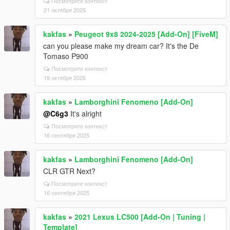
Посмотрите контекст
21 октября 2025
kakfas
»
Peugeot 9x8 2024-2025 [Add-On] [FiveM]
can you please make my dream car? It's the De
Tomaso P900
Посмотрите контекст
19 октября 2025
kakfas
»
Lamborghini Fenomeno [Add-On]
@C6g3
It's alright
Посмотрите контекст
16 сентября 2025
kakfas
»
Lamborghini Fenomeno [Add-On]
CLR GTR Next?
Посмотрите контекст
16 сентября 2025
kakfas
»
2021 Lexus LC500 [Add-On | Tuning |
Template]