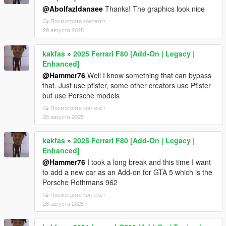
@Abolfazldanaee
Thanks! The graphics look nice
Посмотрите контекст
29 августа 2025
kakfas
»
2025 Ferrari F80 [Add-On | Legacy |
Enhanced]
@Hammer76
Well I know something that can bypass
that. Just use pfister, some other creators use Pfister
but use Porsche models
Посмотрите контекст
28 августа 2025
kakfas
»
2025 Ferrari F80 [Add-On | Legacy |
Enhanced]
@Hammer76
I took a long break and this time I want
to add a new car as an Add-on for GTA 5 which is the
Porsche Rothmans 962
Посмотрите контекст
28 августа 2025