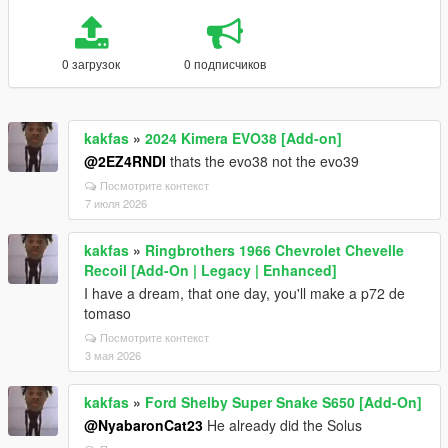
0 загрузок
0 подписчиков
kakfas
»
2024 Kimera EVO38 [Add-on]
@2EZ4RNDI
thats the evo38 not the evo39
Посмотрите контекст
7 июля 2026
kakfas
»
Ringbrothers 1966 Chevrolet Chevelle
Recoil [Add-On | Legacy | Enhanced]
I have a dream, that one day, you'll make a p72 de
tomaso
Посмотрите контекст
3 мая 2026
kakfas
»
Ford Shelby Super Snake S650 [Add-On]
@NyabaronCat23
He already did the Solus