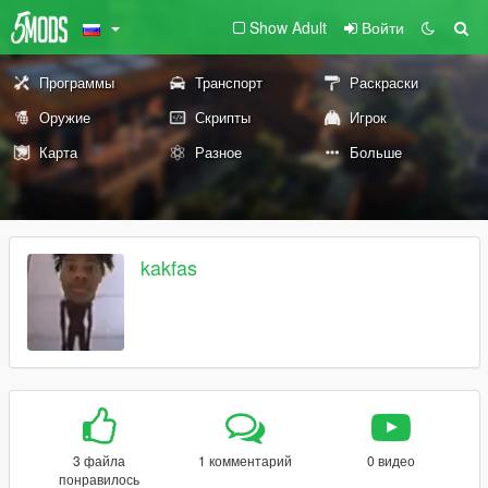
Show Adult
Войти
Программы
Транспорт
Раскраски
Оружие
Скрипты
Игрок
Карта
Разное
Больше
kakfas
3 файла
1 комментарий
0 видео
понравилось