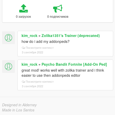
0 загрузок
0 подписчиков
kim_rock
»
Zolika1351's Trainer (deprecated)
how do i add my addonpeds?
Посмотрите контекст
3 сентября 2022
kim_rock
»
Psycho Bandit Fortnite [Add-On Ped]
great mod! works well with zolika trainer and i think
easier to use then addonpeds editor
Посмотрите контекст
3 сентября 2022
Designed in Alderney
Made in Los Santos