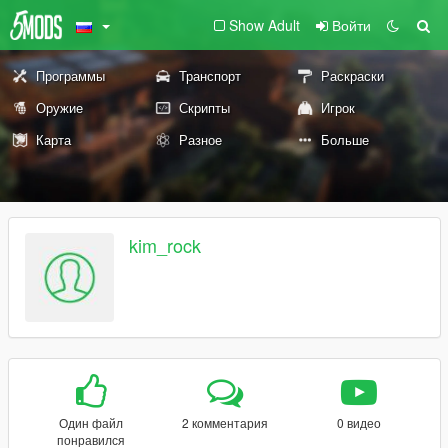
Show Adult
Войти
Программы
Транспорт
Раскраски
Оружие
Скрипты
Игрок
Карта
Разное
Больше
kim_rock
Один файл
2 комментария
0 видео
понравился