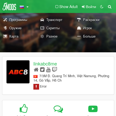
Show Adult
Войти
Программы
Транспорт
Раскраски
Оружие
Скрипты
Игрок
Карта
Разное
Больше
linkabc8me
7/3M Đ. Quang Trí Minh, Việt Namung, Phường
14, Gò Vấp, Hồ Ch