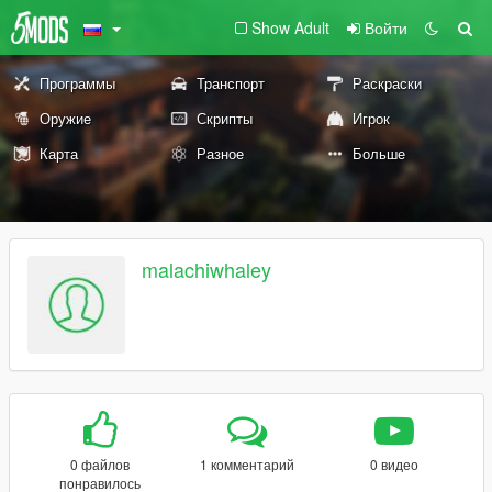
Show Adult
Войти
Программы
Транспорт
Раскраски
Оружие
Скрипты
Игрок
Карта
Разное
Больше
malachiwhaley
0 файлов
1 комментарий
0 видео
понравилось