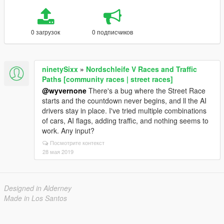
0 загрузок
0 подписчиков
ninetySixx
»
Nordschleife V Races and Traffic
Paths [community races | street races]
@wyvernone
There's a bug where the Street Race
starts and the countdown never begins, and ll the AI
drivers stay in place. I've tried multiple combinations
of cars, AI flags, adding traffic, and nothing seems to
work. Any input?
Посмотрите контекст
28 мая 2019
Designed in Alderney
Made in Los Santos