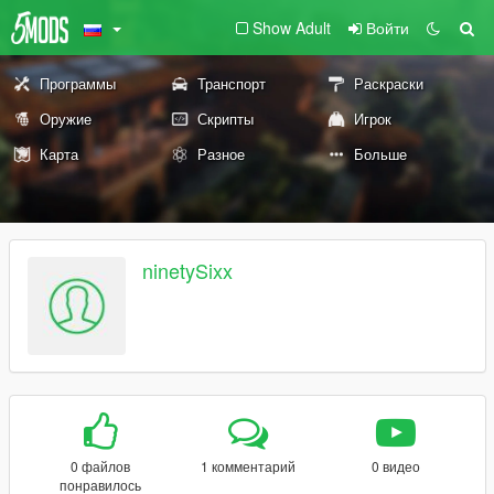
Show Adult
Войти
Программы
Транспорт
Раскраски
Оружие
Скрипты
Игрок
Карта
Разное
Больше
ninetySixx
0 файлов
1 комментарий
0 видео
понравилось