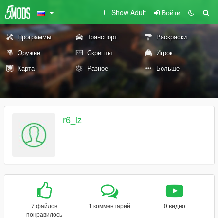
Show Adult
Войти
Программы
Транспорт
Раскраски
Оружие
Скрипты
Игрок
Карта
Разное
Больше
r6_iz
7 файлов
1 комментарий
0 видео
понравилось