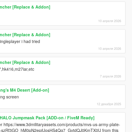
uncher [Replace & Addon]
10 апреля 2026
uncher [Replace & Addon]
ingleplayer i had tried
10 апреля 2026
uncher [Replace & Addon]
7,hk416,m27iar,etc
7 апреля 2026
ang's M4 Desert [Add-on]
ding screen
12 декабря 2025
 HALO Jumpmask Pack [ADD-on / FiveM Ready]
er https://www.3dmilitaryassets.com/products/mvs-us-army-plate-
4z7-szRf3GO_hM0pN2epiUosHS4Qg7_GvtdQJ0KmTX0U from this