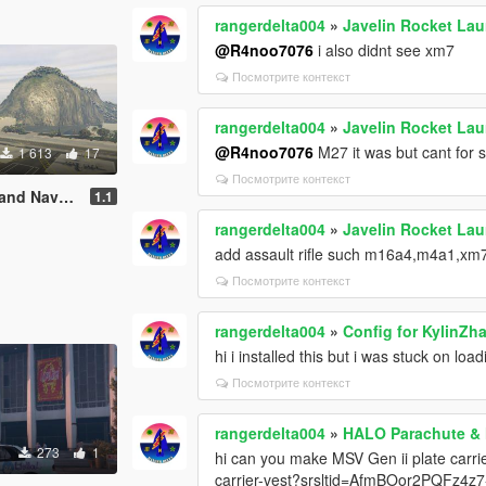
rangerdelta004
»
Javelin Rocket La
@R4noo7076
i also didnt see xm7
Посмотрите контекст
rangerdelta004
»
Javelin Rocket La
@R4noo7076
M27 it was but cant for s
1 613
17
Посмотрите контекст
Naval Base
1.1
rangerdelta004
»
Javelin Rocket La
add assault rifle such m16a4,m4a1,xm
Посмотрите контекст
rangerdelta004
»
Config for KylinZh
hi i installed this but i was stuck on loa
Посмотрите контекст
rangerdelta004
»
HALO Parachute &
273
1
hi can you make MSV Gen ii plate carri
carrier-vest?srsltid=AfmBOor2PQFz