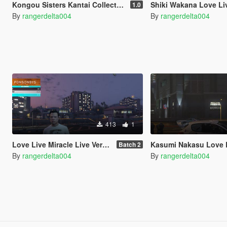
Kongou Sisters Kantai Collection for Mitsubishi Lancer Evolution IX 2005
Shiki Wakana Love Live Superstar Itasha for 2003 Mitsubish
1.0
By
rangerdelta004
By
rangerdelta004
413
1
Love Live Miracle Live Version T-Shirt
Kasumi Nakasu Love Live Nijgasaki School Idol Club Itas
Batch 2
By
rangerdelta004
By
rangerdelta004