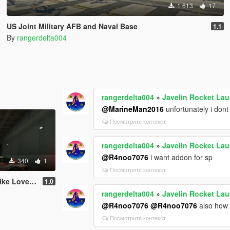
1 613
17
US Joint Military AFB and Naval Base
1.1
By
rangerdelta004
rangerdelta004
»
Javelin Rocket La
@MarineMan2016
unfortunately i dont
Посмотрите контекст
rangerdelta004
»
Javelin Rocket La
@R4noo7076
i want addon for sp
340
1
Посмотрите контекст
F12 Stallone by Mansory
1.0
rangerdelta004
»
Javelin Rocket La
@R4noo7076
@R4noo7076
also how 
Посмотрите контекст