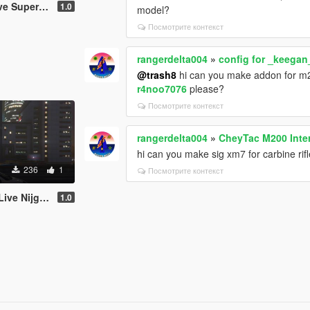
i Lancer Evolution VIII
1.0
model?
Посмотрите контекст
rangerdelta004
»
config for _keegan
@trash8
hi can you make addon for 
r4noo7076
please?
Посмотрите контекст
rangerdelta004
»
CheyTac M200 Inter
hi can you make sig xm7 for carbine ri
236
1
Посмотрите контекст
ha for Peugeot 206 WRC
1.0