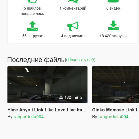
5 файлов
1 комментарий
0 видео
понравилось
56 загрузок
4 подписчика
18 420 загрузок
Последние файлы
(Показать всё)
182
2
Hime Anyoji Link Like Love Live Itasha for BMW M3 E36 1997
Ginko Momose Link Like Love Live Itasha for 2013 Ferrari 
By
rangerdelta004
By
rangerdelta004