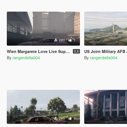
280
1
Wien Margarete Love Live Superstar Itasha for 2017 Mercedes-Benz AMG GT-R
US Joint Military AFB and 
1.1
By
rangerdelta004
By
rangerdelta004
285
3