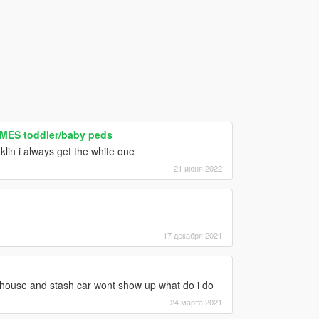
MES toddler/baby peds
lin i always get the white one
21 июня 2022
17 декабря 2021
sh house and stash car wont show up what do i do
24 марта 2021