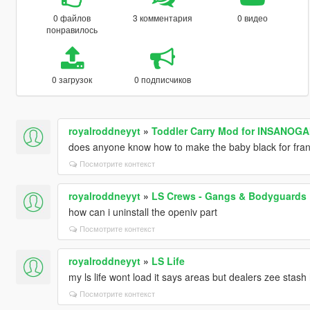
0 файлов
3 комментария
0 видео
понравилось
0 загрузок
0 подписчиков
royalroddneyyt
»
Toddler Carry Mod for INSANOGA
does anyone know how to make the baby black for frank
Посмотрите контекст
royalroddneyyt
»
LS Crews - Gangs & Bodyguards
how can i uninstall the openiv part
Посмотрите контекст
royalroddneyyt
»
LS Life
my ls life wont load it says areas but dealers zee sta
Посмотрите контекст