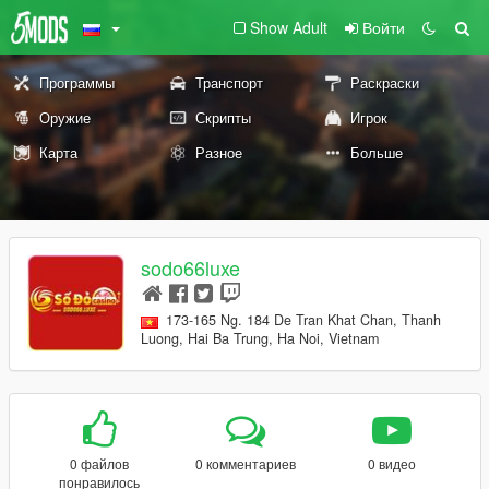
Show Adult
Войти
Программы
Транспорт
Раскраски
Оружие
Скрипты
Игрок
Карта
Разное
Больше
sodo66luxe
173-165 Ng. 184 De Tran Khat Chan, Thanh
Luong, Hai Ba Trung, Ha Noi, Vietnam
0 файлов
0 комментариев
0 видео
понравилось