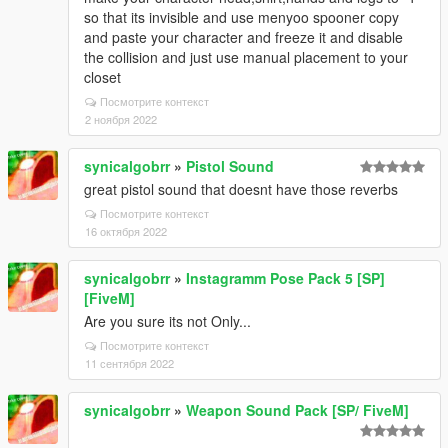
so that its invisible and use menyoo spooner copy
and paste your character and freeze it and disable
the collision and just use manual placement to your
closet
Посмотрите контекст
2 ноября 2022
synicalgobrr
»
Pistol Sound
great pistol sound that doesnt have those reverbs
Посмотрите контекст
16 октября 2022
synicalgobrr
»
Instagramm Pose Pack 5 [SP]
[FiveM]
Are you sure its not Only...
Посмотрите контекст
11 сентября 2022
synicalgobrr
»
Weapon Sound Pack [SP/ FiveM]