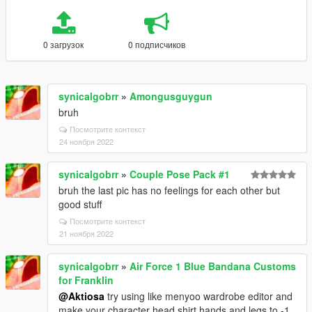
0 загрузок
0 подписчиков
synicalgobrr
»
Amongusguygun
bruh
Посмотрите контекст
24 ноября 2022
synicalgobrr
»
Couple Pose Pack #1
bruh the last pic has no feelings for each other but
good stuff
Посмотрите контекст
21 ноября 2022
synicalgobrr
»
Air Force 1 Blue Bandana Customs
for Franklin
@Aktiosa
try using like menyoo wardrobe editor and
make your character head,shirt,hands and legs to -1