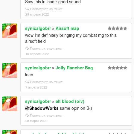
Saw this in lcpdfr good sound
Посмотрите контекст
29 апреля 2022
synicalgobrr
»
Airsoft map
wow I'm definitely bringing my combat mg to this
airsoft field
Посмотрите контекст
16 апреля 2022
synicalgobrr
»
Jolly Rancher Bag
lean
Посмотрите контекст
7 апреля 2022
synicalgobrr
»
alt blood (oiv)
@ShadowWorks
same opinion B-)
Посмотрите контекст
28 марта 2022