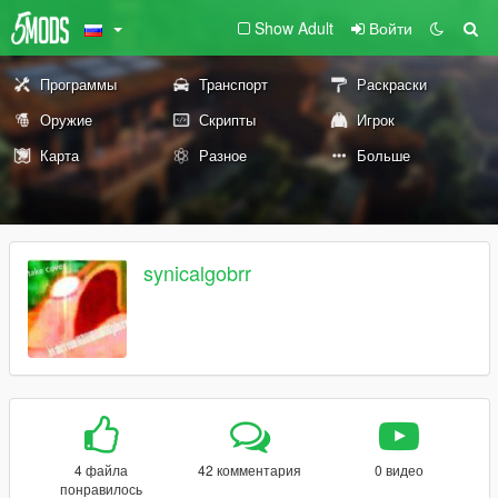
Show Adult
Войти
Программы
Транспорт
Раскраски
Оружие
Скрипты
Игрок
Карта
Разное
Больше
synicalgobrr
4 файла
42 комментария
0 видео
понравилось