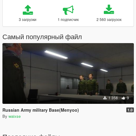
3 загрузки
1 подписчик
2 560 загрузок
Самый популярный файл
1 358
9
Russian Army military Base(Menyoo)
1.0
By
waixse