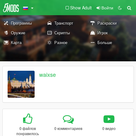
Show Adult
Войти
Программы
Транспорт
Раскраски
Оружие
Скрипты
Игрок
Карта
Разное
Больше
waixse
0 файлов
0 комментариев
0 видео
понравилось