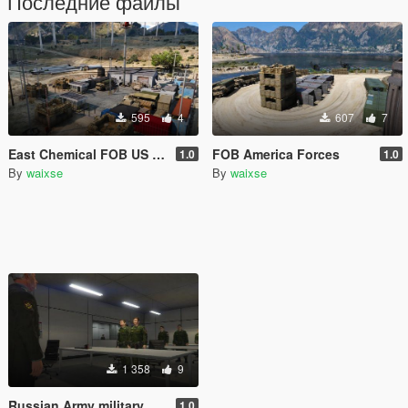
Последние файлы
595
4
607
7
East Chemical FOB US Army
FOB America Forces
1.0
1.0
By
waixse
By
waixse
1 358
9
Russian Army military Base(Menyoo)
1.0