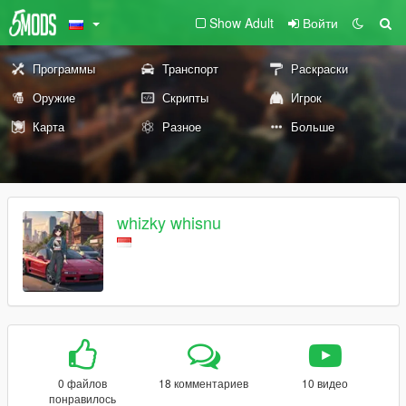
Show Adult
Войти
Программы
Транспорт
Раскраски
Оружие
Скрипты
Игрок
Карта
Разное
Больше
whizky whisnu
0 файлов
18 комментариев
10 видео
понравилось