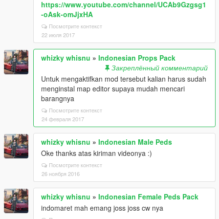
https://www.youtube.com/channel/UCAb9Gzgsg1
-oAsk-omJjxHA
Посмотрите контекст
22 июля 2017
whizky whisnu
»
Indonesian Props Pack
Закреплённый комментарий
Untuk mengaktifkan mod tersebut kalian harus sudah
menginstal map editor supaya mudah mencari
barangnya
Посмотрите контекст
24 февраля 2017
whizky whisnu
»
Indonesian Male Peds
Oke thanks atas kiriman videonya :)
Посмотрите контекст
26 ноября 2016
whizky whisnu
»
Indonesian Female Peds Pack
indomaret mah emang joss joss cw nya