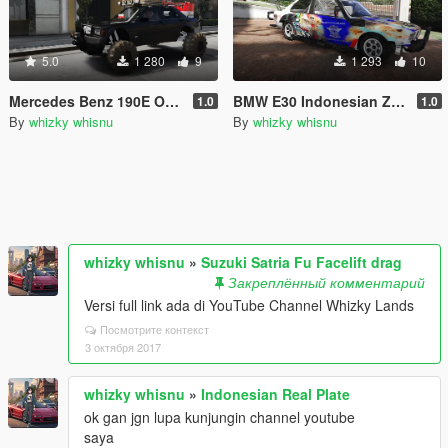
5.0
1 280
9
1 293
10
Mercedes Benz 190E Offroad
BMW E30 Indonesian Zombie Police
1.0
1.0
By
whizky whisnu
By
whizky whisnu
whizky whisnu
»
Suzuki Satria Fu Facelift drag
Закреплённый комментарий
Versi full link ada di YouTube Channel Whizky Lands
Посмотрите контекст
3 октября 2017
whizky whisnu
»
Indonesian Real Plate
ok gan jgn lupa kunjungin channel youtube
saya