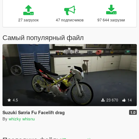
27 загрузок
47 подписчиков
97 644 загрузки
Самый популярный файл
4.5
23 670
14
Suzuki Satria Fu Facelift drag
1.0
By
whizky whisnu