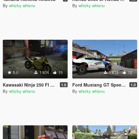
By
whizky whisnu
By
whizky whisnu
5.0
1 604
10
1 632
12
Kawasaki Ninja 250 FI Modified
Ford Mustang GT Speed Offroad
1.0
1.0
By
whizky whisnu
By
whizky whisnu