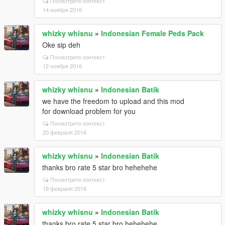
Посмотрите контекст
14 ноября 2016
whizky whisnu
»
Indonesian Female Peds Pack
Oke sip deh
Посмотрите контекст
12 ноября 2016
whizky whisnu
»
Indonesian Batik
we have the freedom to upload and this mod
for download problem for you
Посмотрите контекст
20 февраля 2016
whizky whisnu
»
Indonesian Batik
thanks bro rate 5 star bro hehehehe
Посмотрите контекст
19 февраля 2016
whizky whisnu
»
Indonesian Batik
thanks bro rate 5 star bro hehehehe