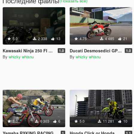
Последние файлы
(Показать всё)
5.0
2 338
13
4.75
4 485
21
Kawasaki Ninja 250 FI Drag
Ducati Desmosedici GP12 Valentino Rossi MotoGP
1.0
1.0
By
whizky whisnu
By
whizky whisnu
3.0
6 303
6
5.0
11 281
10
Yamaha RXKING RACING
Honda Click or Honda Vario Drag [addon]
1
1.1