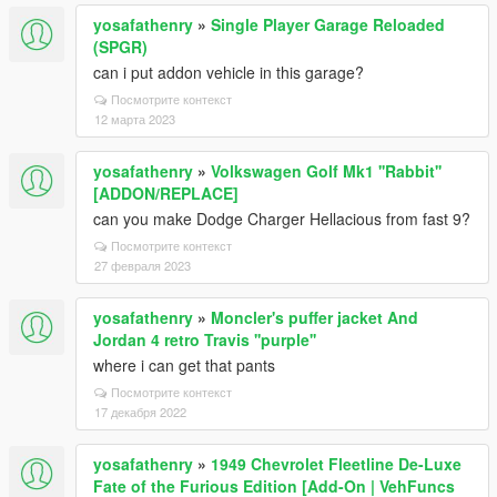
yosafathenry
»
Single Player Garage Reloaded
(SPGR)
can i put addon vehicle in this garage?
Посмотрите контекст
12 марта 2023
yosafathenry
»
Volkswagen Golf Mk1 ''Rabbit''
[ADDON/REPLACE]
can you make Dodge Charger Hellacious from fast 9?
Посмотрите контекст
27 февраля 2023
yosafathenry
»
Moncler's puffer jacket And
Jordan 4 retro Travis ''purple''
where i can get that pants
Посмотрите контекст
17 декабря 2022
yosafathenry
»
1949 Chevrolet Fleetline De-Luxe
Fate of the Furious Edition [Add-On | VehFuncs