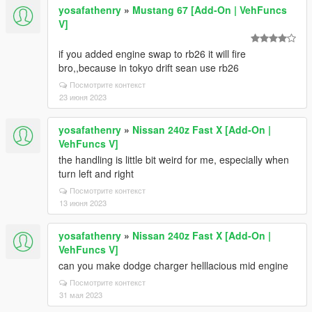
yosafathenry
»
Mustang 67 [Add-On | VehFuncs
V]
if you added engine swap to rb26 it will fire
bro,,because in tokyo drift sean use rb26
Посмотрите контекст
23 июня 2023
yosafathenry
»
Nissan 240z Fast X [Add-On |
VehFuncs V]
the handling is little bit weird for me, especially when
turn left and right
Посмотрите контекст
13 июня 2023
yosafathenry
»
Nissan 240z Fast X [Add-On |
VehFuncs V]
can you make dodge charger helllacious mid engine
Посмотрите контекст
31 мая 2023