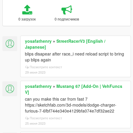
0 загрузок
0 подписчиков
yosafathenry
»
StreetRacerV3 [English /
Japanese]
blips disapear after race,,i need reload script to bring
up blips again
Посмотрите контекст
29 июня 2023
yosafathenry
»
Mustang 67 [Add-On | VehFuncs
V]
can you make this car from fast 7
https://sketchfab.com/3d-models/dodge-charger-
furious-7-6fbf744e340e4129bfa074e7df32ae22
Посмотрите контекст
25 июня 2023