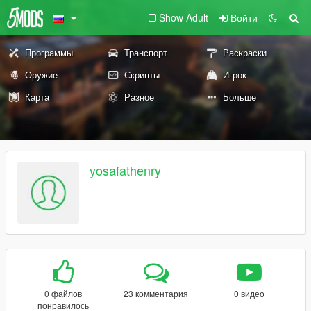
Show Adult
Войти
Программы
Транспорт
Раскраски
Оружие
Скрипты
Игрок
Карта
Разное
Больше
yosafathenry
0 файлов
23 комментария
0 видео
понравилось