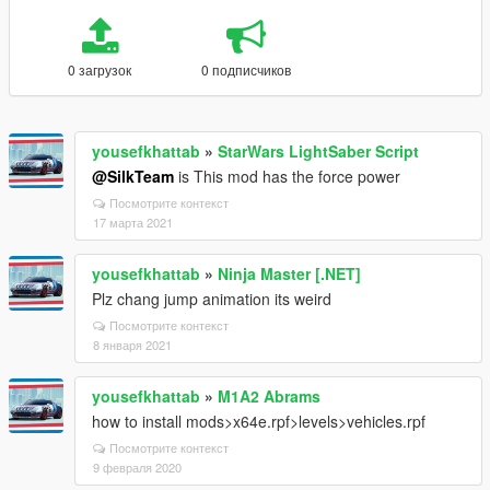
0 загрузок
0 подписчиков
yousefkhattab
»
StarWars LightSaber Script
@SilkTeam
is This mod has the force power
Посмотрите контекст
17 марта 2021
yousefkhattab
»
Ninja Master [.NET]
Plz chang jump animation its weird
Посмотрите контекст
8 января 2021
yousefkhattab
»
M1A2 Abrams
how to install mods>x64e.rpf>levels>vehicles.rpf
Посмотрите контекст
9 февраля 2020